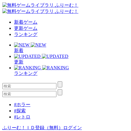
新着ゲーム
更新ゲーム
ランキング
新着
更新
ランキング
#ホラー
#探索
#レトロ
ふりーむ！ＩＤ登録（無料）
ログイン