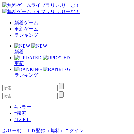
新着ゲーム
更新ゲーム
ランキング
新着
更新
ランキング
#ホラー
#探索
#レトロ
ふりーむ！ＩＤ登録（無料）
ログイン