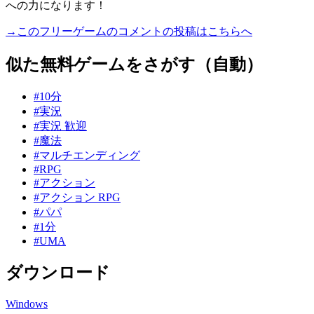
への力になります！
→このフリーゲームのコメントの投稿はこちらへ
似た無料ゲームをさがす（自動）
#10分
#実況
#実況 歓迎
#魔法
#マルチエンディング
#RPG
#アクション
#アクション RPG
#パパ
#1分
#UMA
ダウンロード
Windows