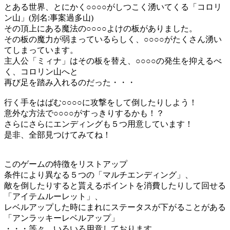
とある世界、とにかく○○○○がしつこく湧いてくる「コロリ
ン山」(別名:事案過多山)
その頂上にある魔法の○○○○よけの板がありました。
その板の魔力が弱まっているらしく、○○○○がたくさん湧い
てしまっています。
主人公「ミィナ」はその板を替え、○○○○の発生を抑えるべ
く、コロリン山へと
再び足を踏み入れるのだった・・・
行く手をはばむ○○○○に攻撃をして倒したりしよう！
意外な方法で○○○○がすっきりするかも！？
さらにさらにエンディングも５つ用意しています！
是非、全部見つけてみてね！
このゲームの特徴をリストアップ
条件により異なる５つの「マルチエンディング」、
敵を倒したりすると貰えるポイントを消費したりして回せる
「アイテムルーレット」、
レベルアップした時にまれにステータスが下がることがある
「アンラッキーレベルアップ」
・・・等々、いろいろ用意しております。