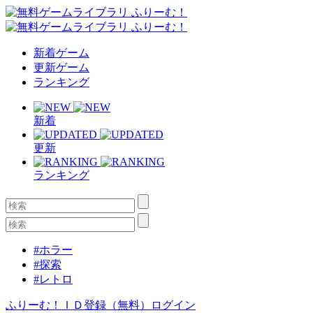
新着ゲーム
更新ゲーム
ランキング
新着
更新
ランキング
#ホラー
#探索
#レトロ
ふりーむ！ＩＤ登録（無料）
ログイン