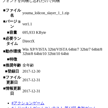
フォントを同梱し忘れたので同梱
■ファイル
youma_lolicon_slayer_1_1.zip
名
■バージョ
ver1.1
ン
■容量
695,933 KByte
■必要ラン
DirectX
タイム
Win XP/VISTA 32bit/VISTA 64bit/7 32bit/7 64bit/8
■動作環境
32bit/8 64bit/10 32bit/10 64bit
■特徴
■推奨年齢
全年齢
■登録日
2017-12-30
■ファイル
2017-12-31
更新日
■情報更新
2017-12-31
日
#アクションゲーム