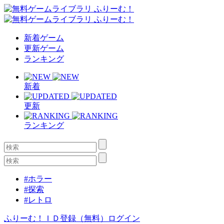
新着ゲーム
更新ゲーム
ランキング
新着
更新
ランキング
#ホラー
#探索
#レトロ
ふりーむ！ＩＤ登録（無料）
ログイン