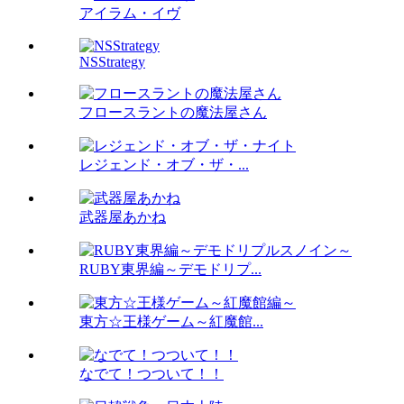
アイラム・イヴ
NSStrategy
フロースラントの魔法屋さん
レジェンド・オブ・ザ・...
武器屋あかね
RUBY東界編～デモドリプ...
東方☆王様ゲーム～紅魔館...
なでて！つついて！！