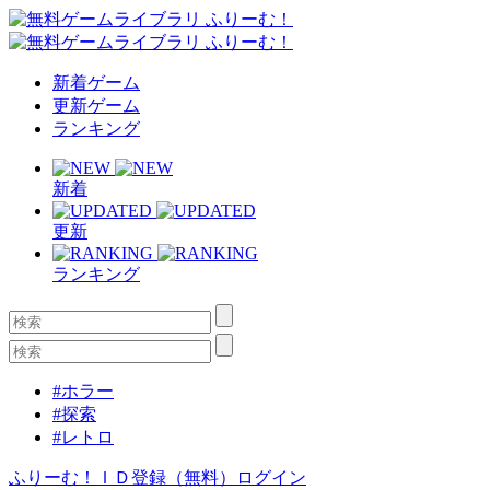
新着ゲーム
更新ゲーム
ランキング
新着
更新
ランキング
#ホラー
#探索
#レトロ
ふりーむ！ＩＤ登録（無料）
ログイン