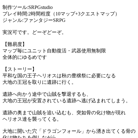
制作ツール:SRPGstudio
プレイ時間:2時間程度（10マップ+3クエストマップ）
ジャンル:ファンタジーSRPG
実況可です。どーぞどーぞ。
【難易度】
マップ毎にユニット自動復活・武器使用無制限
全体的にゆるめです
【ストーリー】
平和な国の王子ヘリオスは秋の豊穣祭に必要になる
大地の王冠を取りに遺跡に行く。
遺跡へ向かう途中で山賊を撃退するも、
大地の王冠が安置されている遺跡へ逃げ込まれてしまう。
遺跡の奥まで山賊を追い込むも、突如骨の化け物が現れ
ヘリオス達を襲ってくる。
大地に開いた穴「ドラゴンフォール」から湧き出てくる骨の
化け物たちを倒しながら