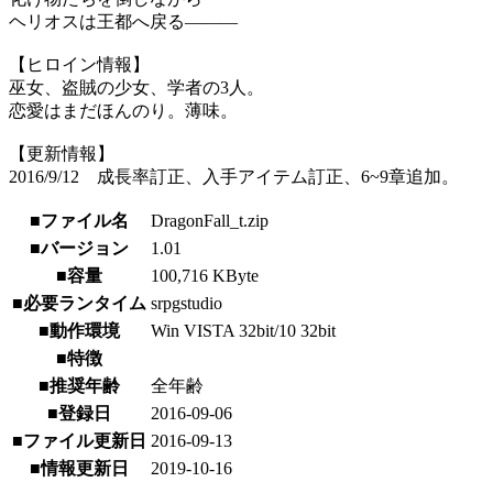
ヘリオスは王都へ戻る―――
【ヒロイン情報】
巫女、盗賊の少女、学者の3人。
恋愛はまだほんのり。薄味。
【更新情報】
2016/9/12 成長率訂正、入手アイテム訂正、6~9章追加。
■ファイル名
DragonFall_t.zip
■バージョン
1.01
■容量
100,716 KByte
■必要ランタイム
srpgstudio
■動作環境
Win VISTA 32bit/10 32bit
■特徴
■推奨年齢
全年齢
■登録日
2016-09-06
■ファイル更新日
2016-09-13
■情報更新日
2019-10-16