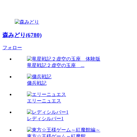
森みどり(6780)
フォロー
竜星戦記２虚空の玉座 ...
傭兵戦記
エリーニュエス
レディシルバー1
東方☆王様ゲーム～紅魔館...