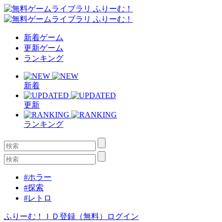
新着ゲーム
更新ゲーム
ランキング
新着
更新
ランキング
#ホラー
#探索
#レトロ
ふりーむ！ＩＤ登録（無料）
ログイン