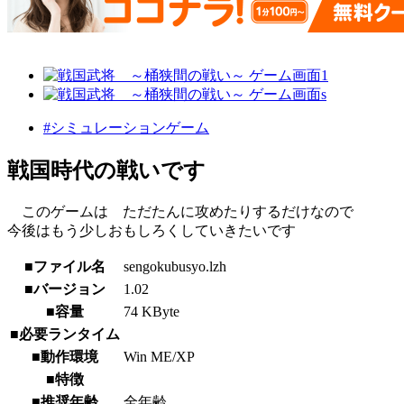
#シミュレーションゲーム
戦国時代の戦いです
このゲームは ただたんに攻めたりするだけなので
今後はもう少しおもしろくしていきたいです
■ファイル名
sengokubusyo.lzh
■バージョン
1.02
■容量
74 KByte
■必要ランタイム
■動作環境
Win ME/XP
■特徴
■推奨年齢
全年齢