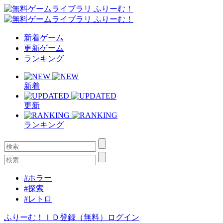
新着ゲーム
更新ゲーム
ランキング
新着
更新
ランキング
#ホラー
#探索
#レトロ
ふりーむ！ＩＤ登録（無料）
ログイン