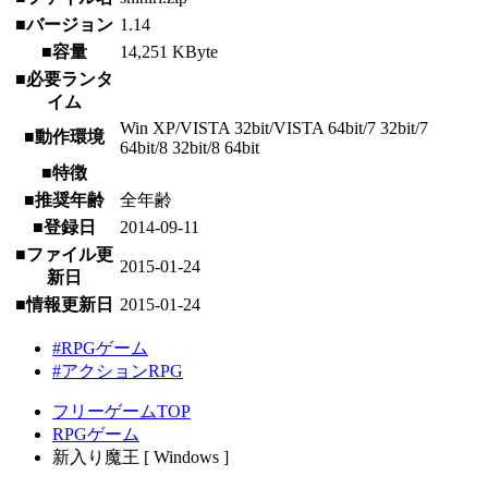
■バージョン
1.14
■容量
14,251 KByte
■必要ランタ
イム
Win XP/VISTA 32bit/VISTA 64bit/7 32bit/7
■動作環境
64bit/8 32bit/8 64bit
■特徴
■推奨年齢
全年齢
■登録日
2014-09-11
■ファイル更
2015-01-24
新日
■情報更新日
2015-01-24
#RPGゲーム
#アクションRPG
フリーゲームTOP
RPGゲーム
新入り魔王 [ Windows ]