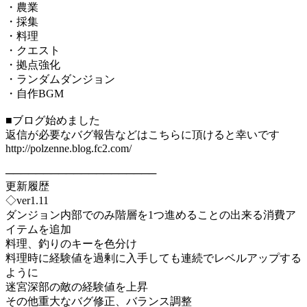
・農業
・採集
・料理
・クエスト
・拠点強化
・ランダムダンジョン
・自作BGM
■ブログ始めました
返信が必要なバグ報告などはこちらに頂けると幸いです
http://polzenne.blog.fc2.com/
────────────────────
更新履歴
◇ver1.11
ダンジョン内部でのみ階層を1つ進めることの出来る消費ア
イテムを追加
料理、釣りのキーを色分け
料理時に経験値を過剰に入手しても連続でレベルアップする
ように
迷宮深部の敵の経験値を上昇
その他重大なバグ修正、バランス調整