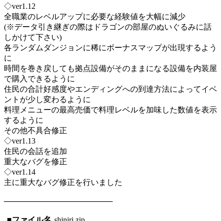
◇ver1.12
全職業のレベルアップに必要な経験値を大幅に減少
(※データ引き継ぎの際はドラゴンの部屋のぬいぐるみに話
しかけて下さい)
各ランダムダンジョンに稀にボーナスマップが出現するよう
に
時間を巻き戻しても拠点設備がそのままになる設備を内装屋
で購入できるように
住民の合計好感度やエンディングへの到達方法によってイベ
ントが少し変わるように
料理メニューの最高売価で料理レベルを加味した数値を表示
するように
その他不具合修正
◇ver1.13
住民の会話を追加
重大なバグを修正
◇ver1.14
主に重大なバグ修正を行いました
────────────────────
■ファイル名
shiniri.zip