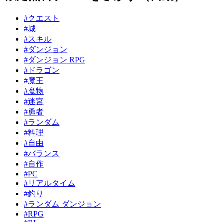
#クエスト
#城
#スキル
#ダンジョン
#ダンジョン RPG
#ドラゴン
#魔王
#魔物
#迷宮
#勇者
#ランダム
#料理
#自由
#バランス
#自作
#PC
#リアルタイム
#釣り
#ランダム ダンジョン
#RPG