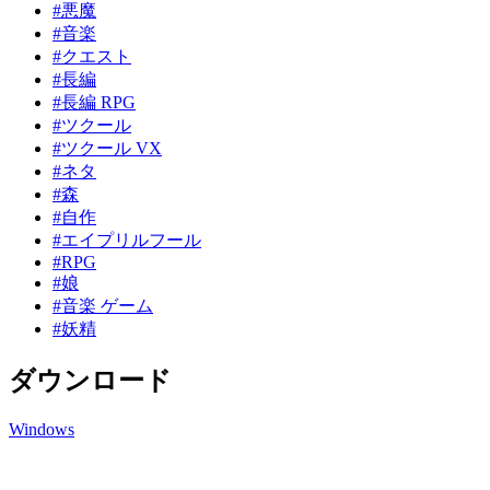
#悪魔
#音楽
#クエスト
#長編
#長編 RPG
#ツクール
#ツクール VX
#ネタ
#森
#自作
#エイプリルフール
#RPG
#娘
#音楽 ゲーム
#妖精
ダウンロード
Windows