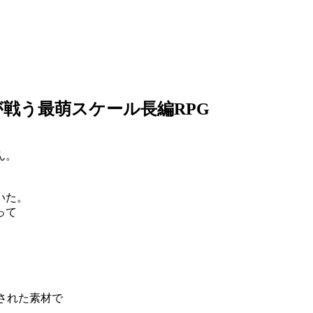
戦う最萌スケール長編RPG
ん。
いた。
って
された素材で