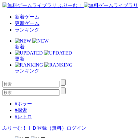
新着ゲーム
更新ゲーム
ランキング
新着
更新
ランキング
#ホラー
#探索
#レトロ
ふりーむ！ＩＤ登録（無料）
ログイン