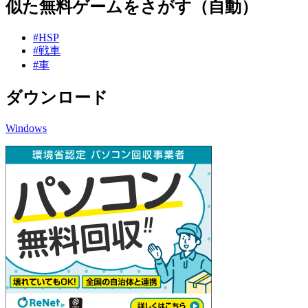
似た無料ゲームをさがす（自動）
#HSP
#戦車
#車
ダウンロード
Windows