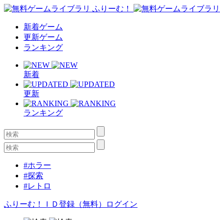
新着ゲーム
更新ゲーム
ランキング
新着
更新
ランキング
#ホラー
#探索
#レトロ
ふりーむ！ＩＤ登録（無料）
ログイン