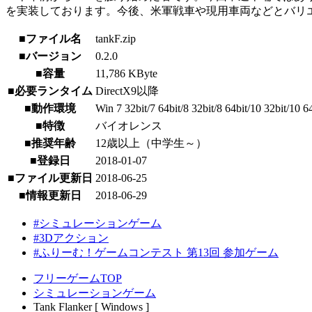
を実装しております。今後、米軍戦車や現用車両などとバリ
■ファイル名
tankF.zip
■バージョン
0.2.0
■容量
11,786 KByte
■必要ランタイム
DirectX9以降
■動作環境
Win 7 32bit/7 64bit/8 32bit/8 64bit/10 32bit/10 6
■特徴
バイオレンス
■推奨年齢
12歳以上（中学生～）
■登録日
2018-01-07
■ファイル更新日
2018-06-25
■情報更新日
2018-06-29
#シミュレーションゲーム
#3Dアクション
#ふりーむ！ゲームコンテスト 第13回 参加ゲーム
フリーゲームTOP
シミュレーションゲーム
Tank Flanker [ Windows ]