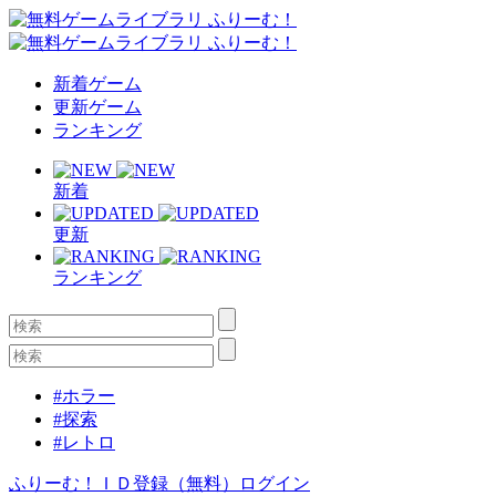
新着ゲーム
更新ゲーム
ランキング
新着
更新
ランキング
#ホラー
#探索
#レトロ
ふりーむ！ＩＤ登録（無料）
ログイン