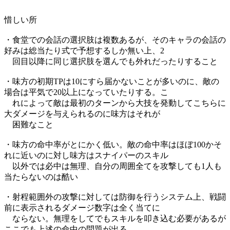
惜しい所
・食堂での会話の選択肢は複数あるが、そのキャラの会話の
好みは総当たり式で予想するしか無い上、2
回目以降に同じ選択肢を選んでも外れだったりすること
・味方の初期TPは10にすら届かないことが多いのに、敵の
場合は平気で20以上になっていたりする。こ
れによって敵は最初のターンから大技を発動してこちらに
大ダメージを与えられるのに味方はそれが
困難なこと
・味方の命中率がとにかく低い。敵の命中率はほぼ100かそ
れに近いのに対し味方はスナイパーのスキル
以外では必中は無理、自分の周囲全てを攻撃しても1人も
当たらないのは酷い
・射程範囲外の攻撃に対しては防御を行うシステム上、戦闘
前に表示されるダメージ数字は全く当てに
ならない。無理をしてでもスキルを叩き込む必要があるが
ここでも上述の命中の問題が出る