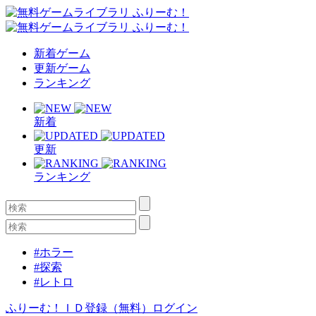
新着ゲーム
更新ゲーム
ランキング
新着
更新
ランキング
#ホラー
#探索
#レトロ
ふりーむ！ＩＤ登録（無料）
ログイン