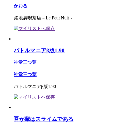
かおる
路地裏喫茶店～Le Petit Nuit～
バトルマニアβ版1.90
神堂三つ葉
神堂三つ葉
バトルマニアβ版1.90
吾が輩はスライムである