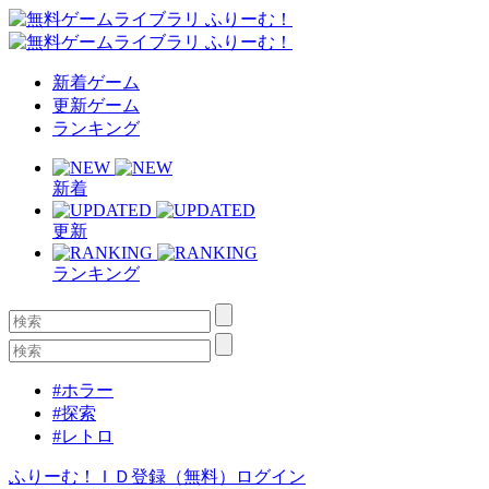
新着ゲーム
更新ゲーム
ランキング
新着
更新
ランキング
#ホラー
#探索
#レトロ
ふりーむ！ＩＤ登録（無料）
ログイン