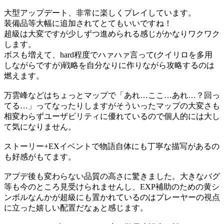
大型アップデート、非常に楽しくプレイしています。
装備品等大幅に追加されてとてもいいですね！
超級は大変ですが少しずつ進められる感じがかなりワクワク
します。
ボスも増えて、hard程度でハァハァ言って(クイリロを多用
しながらですが)戦略を自分なりに作りながら攻略するのは
燃えます。
万雲峰などはちょっとマップで「あれ…ここ…あれ…？回っ
てる…」ってなったりしますがそういったマップの大変さも
相変わらずユーザビリティに優れているので個人的には大し
て気になりません。
ストーリー+EXイベントで物語自体にも丁寧な描写があるの
も好感がもてます。
アプデ後も変わらない品質の高さに驚きました。大きなバグ
等も今のところ見受けられませんし、EXP補助のための黄シ
ンボルなんかが超級にも置かれているのはプレーヤーの視点
に立った嬉しい配置だなぁと感じます。