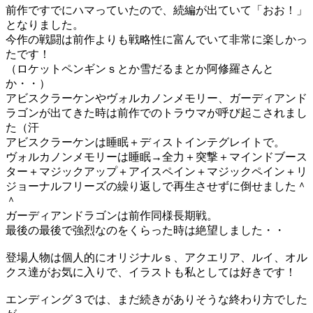
前作ですでにハマっていたので、続編が出ていて「おお！」
となりました。
今作の戦闘は前作よりも戦略性に富んでいて非常に楽しかっ
たです！
（ロケットペンギンｓとか雪だるまとか阿修羅さんと
か・・）
アビスクラーケンやヴォルカノンメモリー、ガーディアンド
ラゴンが出てきた時は前作でのトラウマが呼び起こされまし
た（汗
アビスクラーケンは睡眠＋ディストインテグレイトで。
ヴォルカノンメモリーは睡眠→全力＋突撃＋マインドブース
ター＋マジックアップ＋アイスペイン＋マジックペイン＋リ
ジョーナルフリーズの繰り返しで再生させずに倒せました＾
＾
ガーディアンドラゴンは前作同様長期戦。
最後の最後で強烈なのをくらった時は絶望しました・・
登場人物は個人的にオリジナルｓ、アクエリア、ルイ、オル
クス達がお気に入りで、イラストも私としては好きです！
エンディング３では、まだ続きがありそうな終わり方でした