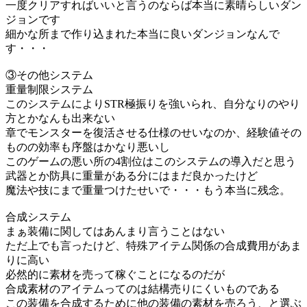
一度クリアすればいいと言うのならば本当に素晴らしいダン
ジョンです
細かな所まで作り込まれた本当に良いダンジョンなんで
す・・・
③その他システム
重量制限システム
このシステムによりSTR極振りを強いられ、自分なりのやり
方とかなんも出来ない
章でモンスターを復活させる仕様のせいなのか、経験値その
ものの効率も序盤はかなり悪いし
このゲームの悪い所の4割位はこのシステムの導入だと思う
武器とか防具に重量がある分にはまだ良かったけど
魔法や技にまで重量つけたせいで・・・もう本当に残念。
合成システム
まぁ装備に関してはあんまり言うことはない
ただ上でも言ったけど、特殊アイテム関係の合成費用があま
りに高い
必然的に素材を売って稼ぐことになるのだが
合成素材のアイテムってのは結構売りにくいものである
この装備を合成するために他の装備の素材を売ろう、と選ぶ