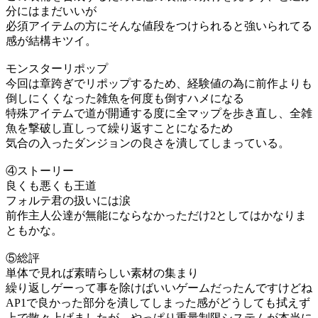
分にはまだいいが
必須アイテムの方にそんな値段をつけられると強いられてる
感が結構キツイ。
モンスターリポップ
今回は章跨ぎでリポップするため、経験値の為に前作よりも
倒しにくくなった雑魚を何度も倒すハメになる
特殊アイテムで道が開通する度に全マップを歩き直し、全雑
魚を撃破し直しって繰り返すことになるため
気合の入ったダンジョンの良さを潰してしまっている。
④ストーリー
良くも悪くも王道
フォルテ君の扱いには涙
前作主人公達が無能にならなかっただけ2としてはかなりま
ともかな。
⑤総評
単体で見れば素晴らしい素材の集まり
繰り返しゲーって事を除けばいいゲームだったんですけどね
AP1で良かった部分を潰してしまった感がどうしても拭えず
上で散々上げましたが、やっぱり重量制限システムが本当に