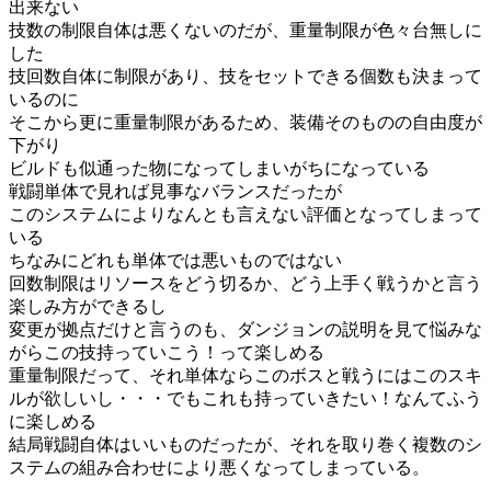
出来ない
技数の制限自体は悪くないのだが、重量制限が色々台無しに
した
技回数自体に制限があり、技をセットできる個数も決まって
いるのに
そこから更に重量制限があるため、装備そのものの自由度が
下がり
ビルドも似通った物になってしまいがちになっている
戦闘単体で見れば見事なバランスだったが
このシステムによりなんとも言えない評価となってしまって
いる
ちなみにどれも単体では悪いものではない
回数制限はリソースをどう切るか、どう上手く戦うかと言う
楽しみ方ができるし
変更が拠点だけと言うのも、ダンジョンの説明を見て悩みな
がらこの技持っていこう！って楽しめる
重量制限だって、それ単体ならこのボスと戦うにはこのスキ
ルが欲しいし・・・でもこれも持っていきたい！なんてふう
に楽しめる
結局戦闘自体はいいものだったが、それを取り巻く複数のシ
ステムの組み合わせにより悪くなってしまっている。