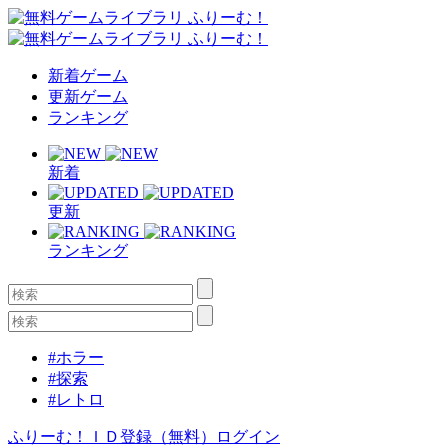
新着ゲーム
更新ゲーム
ランキング
新着
更新
ランキング
#ホラー
#探索
#レトロ
ふりーむ！ＩＤ登録（無料）
ログイン