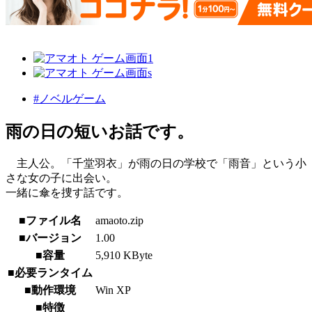
#ノベルゲーム
雨の日の短いお話です。
主人公。「千堂羽衣」が雨の日の学校で「雨音」という小
さな女の子に出会い。
一緒に傘を捜す話です。
■ファイル名
amaoto.zip
■バージョン
1.00
■容量
5,910 KByte
■必要ランタイム
■動作環境
Win XP
■特徴