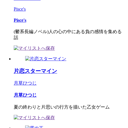
Pisce's
Pisce's
(鬱系長編ノベル)人の心の中にある負の感情を集める
話
片恋スターマイン
月草ひつじ
月草ひつじ
夏の終わりと片思いの行方を描いた乙女ゲーム