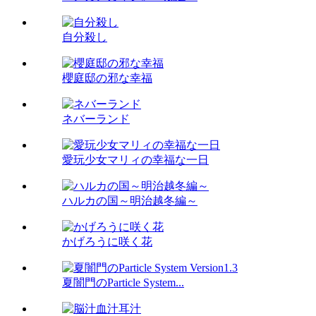
自分殺し
櫻庭邸の邪な幸福
ネバーランド
愛玩少女マリィの幸福な一日
ハルカの国～明治越冬編～
かげろうに咲く花
夏闇門のParticle System...