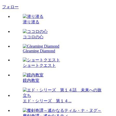
フォロー
潜り潜る
ココロの心
Gleaming Diamond
ショートクエスト
鏡内教室
エド・シリーズ 第１４...
魔剣奇譚～遙かなるティ...