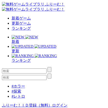
新着ゲーム
更新ゲーム
ランキング
新着
更新
ランキング
#ホラー
#探索
#レトロ
ふりーむ！ＩＤ登録（無料）
ログイン