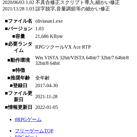
2020/06/03 1.02 不具合修正スクリプト導入,細かい修正
2021/11/28 1.03 誤字脱字,音量調節等の細かい修正
■ファイル名
oliviasan1.exe
■バージョン
1.03
■容量
21,686 KByte
■必要ランタ
RPGツクールVX Ace RTP
イム
Win VISTA 32bit/VISTA 64bit/7 32bit/7 64bit/8
■動作環境
32bit/8 64bit
■特徴
■推奨年齢
全年齢
■登録日
2017-04-30
■ファイル更
2021-11-28
新日
■情報更新日
2022-01-05
#RPGゲーム
フリーゲームTOP