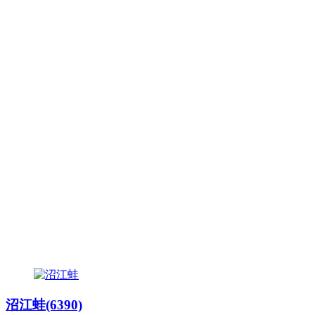
沼江蛙(6390)