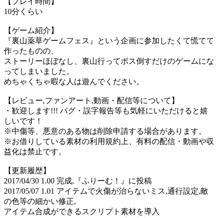
【プレイ時間】
10分くらい
【ゲーム紹介】
『裏山薬草ゲームフェス』という企画に参加したくて慌てて
作ったものの、
ストーリーほぼなし、裏山行ってボス倒すだけのゲームにな
ってしまいました。
めちゃくちゃ暇な人は遊んでください。
【レビュー,ファンアート,動画・配信等について】
・歓迎します!!! バグ・誤字報告等も気軽にいただけると嬉
しいです！
※中傷等、悪意のある物は削除申請する場合があります。
※お借りしている素材の利用規約上、有料の配信・動画や収
益化は禁止です。
【更新履歴】
2017/04/30 1.00 完成,『ふりーむ！』に投稿
2017/05/07 1.01 アイテムで火傷が治らないミス,通行設定,敵
の色等の細かい修正,
アイテム合成ができるスクリプト素材を導入