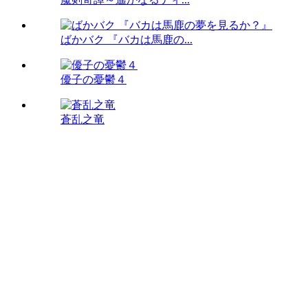
ばかバク 『バカは馬鹿の...
優子の憂鬱４
蒼乱之竜