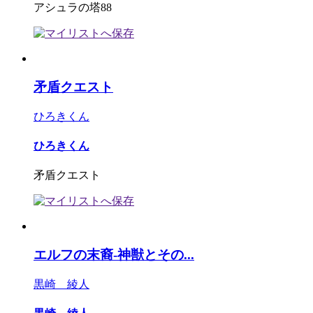
アシュラの塔88
矛盾クエスト
ひろきくん
ひろきくん
矛盾クエスト
エルフの末裔-神獣とその...
黒崎 綾人