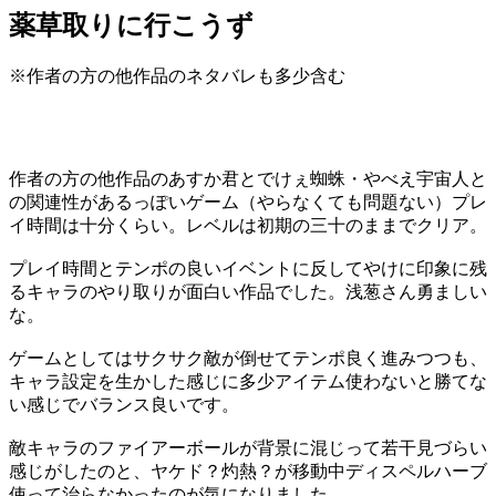
薬草取りに行こうず
※作者の方の他作品のネタバレも多少含む
作者の方の他作品のあすか君とでけぇ蜘蛛・やべえ宇宙人と
の関連性があるっぽいゲーム（やらなくても問題ない）プレ
イ時間は十分くらい。レベルは初期の三十のままでクリア。
プレイ時間とテンポの良いイベントに反してやけに印象に残
るキャラのやり取りが面白い作品でした。浅葱さん勇ましい
な。
ゲームとしてはサクサク敵が倒せてテンポ良く進みつつも、
キャラ設定を生かした感じに多少アイテム使わないと勝てな
い感じでバランス良いです。
敵キャラのファイアーボールが背景に混じって若干見づらい
感じがしたのと、ヤケド？灼熱？が移動中ディスペルハーブ
使って治らなかったのが気になりました。