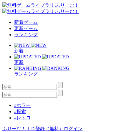
新着ゲーム
更新ゲーム
ランキング
新着
更新
ランキング
#ホラー
#探索
#レトロ
ふりーむ！ＩＤ登録（無料）
ログイン