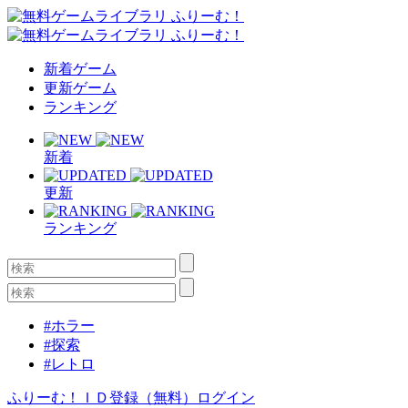
新着ゲーム
更新ゲーム
ランキング
新着
更新
ランキング
#ホラー
#探索
#レトロ
ふりーむ！ＩＤ登録（無料）
ログイン