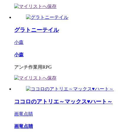
グラトニーテイル
小森
小森
アンチ作業用RPG
ココロのアトリエ～マックス♥ハート～
画竜点睛
画竜点睛