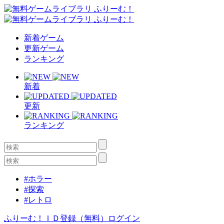
新着ゲーム
更新ゲーム
ランキング
新着
更新
ランキング
#ホラー
#探索
#レトロ
ふりーむ！ＩＤ登録（無料）
ログイン