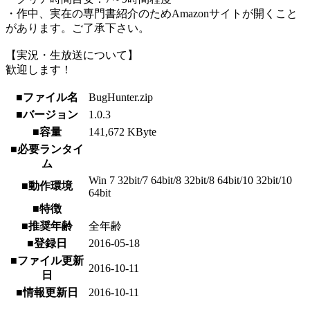
・作中、実在の専門書紹介のためAmazonサイトが開くこと
があります。ご了承下さい。
【実況・生放送について】
歓迎します！
■ファイル名
BugHunter.zip
■バージョン
1.0.3
■容量
141,672 KByte
■必要ランタイ
ム
Win 7 32bit/7 64bit/8 32bit/8 64bit/10 32bit/10
■動作環境
64bit
■特徴
■推奨年齢
全年齢
■登録日
2016-05-18
■ファイル更新
2016-10-11
日
■情報更新日
2016-10-11