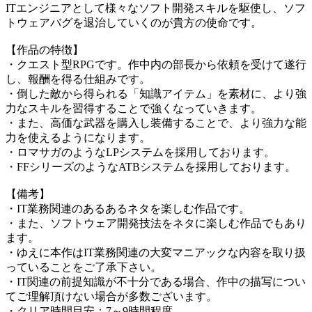
ITエンジニアとして様々なソフト開発スキルを駆使し、ソフ
トウェアバグを退治していくのが貴方の使命です。
【作品の特徴】
・クエスト型RPGです。作中内の部長から依頼を受けて遂行
し、報酬を得る仕組みです。
・倒した敵から得られる「知識アイテム」を素材に、より強
力なスキルを習得することで強くなっていきます。
・また、高価な武器を購入し装備することで、より強力な能
力を使えるようになります。
・ロマサガのようなLPシステムを採用しております。
・FFシリーズのようなATBシステムを採用しております。
【備考】
・IT業務関連のあるあるネタを楽しむ作品です。
・また、ソフトウェア開発技法をネタに楽しむ作品でもあり
ます。
・ゆえに本作はIT業務関連の大変マニアックな内容を取り扱
っていることをご了承下さい。
・IT関連の前提知識が不十分である場合、作中の描写につい
てご理解頂けない場合が多数ございます。
・クリア時間目安：7～9時間程度