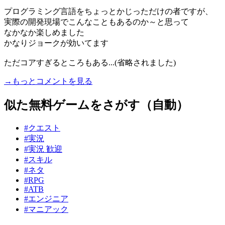
プログラミング言語をちょっとかじっただけの者ですが、
実際の開発現場でこんなこともあるのか～と思って
なかなか楽しめました
かなりジョークが効いてます
ただコアすぎるところもある...(省略されました)
→もっとコメントを見る
似た無料ゲームをさがす（自動）
#クエスト
#実況
#実況 歓迎
#スキル
#ネタ
#RPG
#ATB
#エンジニア
#マニアック