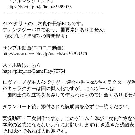
『アルマダクエスト』
https://booth.pm/ja/items/2389975
-------------------------------------------------------------------
APヘタリアの二次創作長編RPGです。
ファンタジーパロであり、国要素はありません。
（総プレイ時間7～9時間程度）
サンプル動画(ニコニコ動画)
http://www.nicovideo.jp/watch/sm29298270
スマホ版はこちら
https://plicy.net/GamePlay/75754
ロヴィーノが主人公ですが、 連合枢軸＋αのキャラクターが
※キャラクターは国の擬人化ですが、 このゲームは
国同士の対立等を意識して作られたものでは全くありませ
ダウンロード後、添付された説明書を必ずご一読ください。
実況動画・三次創作ですが、このゲーム自体が二次創作物な
本家の迷惑にならないようにお願いします(行き過ぎた残酷表現
それ以外であれば大歓迎です。