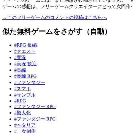
・・・このゲームには、まだ感想が投稿されていません。一
ゲームの感想は、フリーゲームクリエイターにとって次回作
→このフリーゲームのコメントの投稿はこちらへ
似た無料ゲームをさがす（自動）
#RPG 長編
#クエスト
#実況
#実況 歓迎
#長編
#長編 RPG
#ファンタジー
#スマホ
#サンプル
#RPG
#ファンタジー RPG
#擬人化
#ファンタジー RPG
#ヘタリア
#二次創作