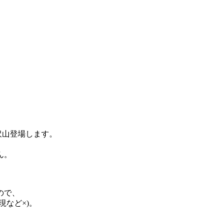
沢山登場します。
ん。
ので、
など×)。