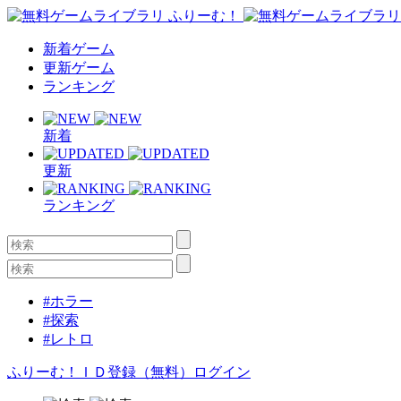
新着ゲーム
更新ゲーム
ランキング
新着
更新
ランキング
#ホラー
#探索
#レトロ
ふりーむ！ＩＤ登録（無料）
ログイン