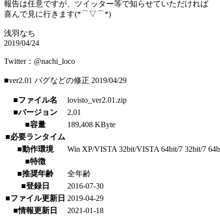
報告は任意ですが、ツイッター等で知らせていただければ
喜んで見に行きます(*⌒▽⌒*)
浅羽なち
2019/04/24
Twitter：@nachi_loco
■ver2.01 バグなどの修正 2019/04/29
■ファイル名
lovisto_ver2.01.zip
■バージョン
2.01
■容量
189,408 KByte
■必要ランタイム
■動作環境
Win XP/VISTA 32bit/VISTA 64bit/7 32bit/7 64bit/
■特徴
■推奨年齢
全年齢
■登録日
2016-07-30
■ファイル更新日
2019-04-29
■情報更新日
2021-01-18