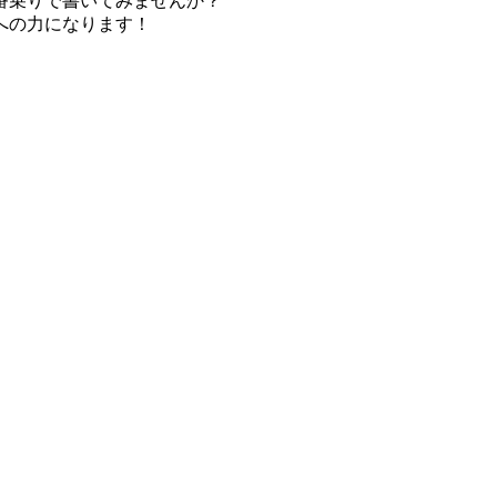
番乗りで書いてみませんか？
への力になります！