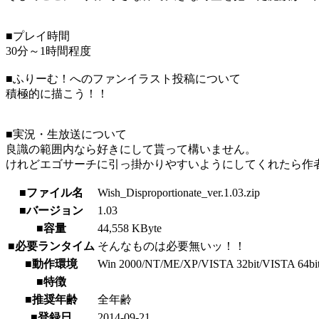
■プレイ時間
30分～1時間程度
■ふりーむ！へのファンイラスト投稿について
積極的に描こう！！
■実況・生放送について
良識の範囲内なら好きにして貰って構いません。
けれどエゴサーチに引っ掛かりやすいようにしてくれたら作
■ファイル名
Wish_Disproportionate_ver.1.03.zip
■バージョン
1.03
■容量
44,558 KByte
■必要ランタイム
そんなものは必要無いッ！！
■動作環境
Win 2000/NT/ME/XP/VISTA 32bit/VISTA 64bit/7 
■特徴
■推奨年齢
全年齢
■登録日
2014-09-21