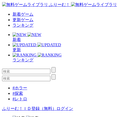
新着ゲーム
更新ゲーム
ランキング
新着
更新
ランキング
#ホラー
#探索
#レトロ
ふりーむ！ＩＤ登録（無料）
ログイン