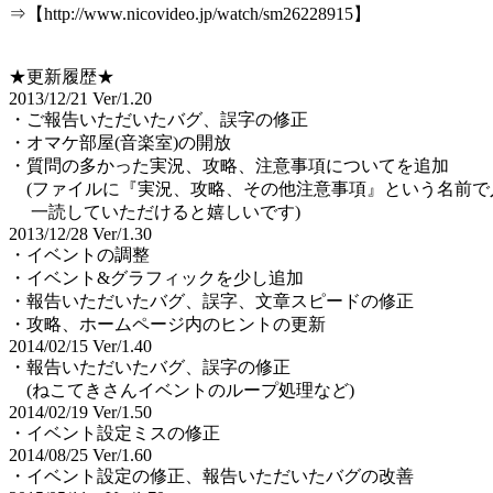
⇒【http://www.nicovideo.jp/watch/sm26228915】
★更新履歴★
2013/12/21 Ver/1.20
・ご報告いただいたバグ、誤字の修正
・オマケ部屋(音楽室)の開放
・質問の多かった実況、攻略、注意事項についてを追加
(ファイルに『実況、攻略、その他注意事項』という名前で
一読していただけると嬉しいです)
2013/12/28 Ver/1.30
・イベントの調整
・イベント&グラフィックを少し追加
・報告いただいたバグ、誤字、文章スピードの修正
・攻略、ホームページ内のヒントの更新
2014/02/15 Ver/1.40
・報告いただいたバグ、誤字の修正
(ねこてきさんイベントのループ処理など)
2014/02/19 Ver/1.50
・イベント設定ミスの修正
2014/08/25 Ver/1.60
・イベント設定の修正、報告いただいたバグの改善