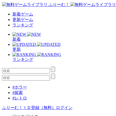
新着ゲーム
更新ゲーム
ランキング
新着
更新
ランキング
#ホラー
#探索
#レトロ
ふりーむ！ＩＤ登録（無料）
ログイン