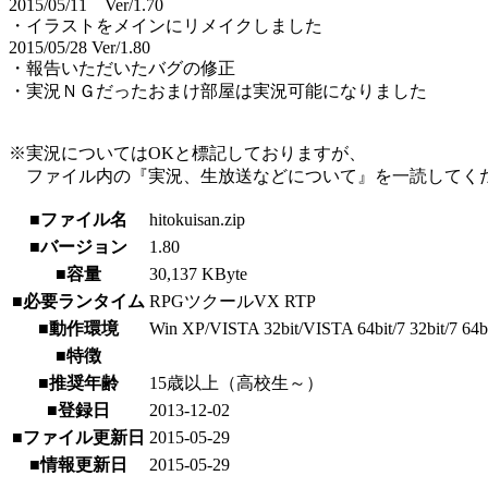
2015/05/11 Ver/1.70
・イラストをメインにリメイクしました
2015/05/28 Ver/1.80
・報告いただいたバグの修正
・実況ＮＧだったおまけ部屋は実況可能になりました
※実況についてはOKと標記しておりますが、
ファイル内の『実況、生放送などについて』を一読してく
■ファイル名
hitokuisan.zip
■バージョン
1.80
■容量
30,137 KByte
■必要ランタイム
RPGツクールVX RTP
■動作環境
Win XP/VISTA 32bit/VISTA 64bit/7 32bit/7 64bit
■特徴
■推奨年齢
15歳以上（高校生～）
■登録日
2013-12-02
■ファイル更新日
2015-05-29
■情報更新日
2015-05-29