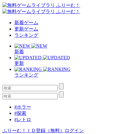
新着ゲーム
更新ゲーム
ランキング
新着
更新
ランキング
#ホラー
#探索
#レトロ
ふりーむ！ＩＤ登録（無料）
ログイン