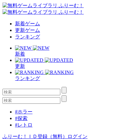
新着ゲーム
更新ゲーム
ランキング
新着
更新
ランキング
#ホラー
#探索
#レトロ
ふりーむ！ＩＤ登録（無料）
ログイン