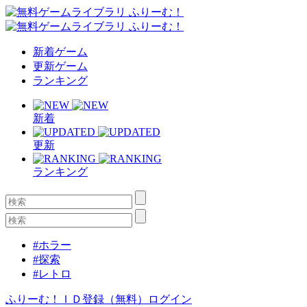
新着ゲーム
更新ゲーム
ランキング
新着
更新
ランキング
#ホラー
#探索
#レトロ
ふりーむ！ＩＤ登録（無料）
ログイン