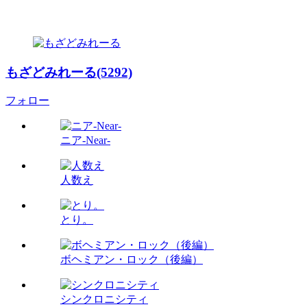
もざどみれーる(5292)
フォロー
ニア‐Near‐
人数え
とり。
ボヘミアン・ロック（後編）
シンクロニシティ