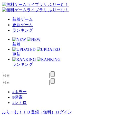
新着ゲーム
更新ゲーム
ランキング
新着
更新
ランキング
#ホラー
#探索
#レトロ
ふりーむ！ＩＤ登録（無料）
ログイン