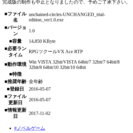
完成版の制作も中止となりましたので、予めご了承下さい。
■ファイル
unchained-circles-UNCHANGED_trial-
edition_ver1.0.exe
名
■バージョ
1.0
ン
■容量
14,850 KByte
■必要ラン
RPGツクールVX Ace RTP
タイム
Win VISTA 32bit/VISTA 64bit/7 32bit/7 64bit/8
■動作環境
32bit/8 64bit/10 32bit/10 64bit
■特徴
■推奨年齢
全年齢
■登録日
2016-05-07
■ファイル
2016-05-07
更新日
■情報更新
2017-11-02
日
#ノベルゲーム