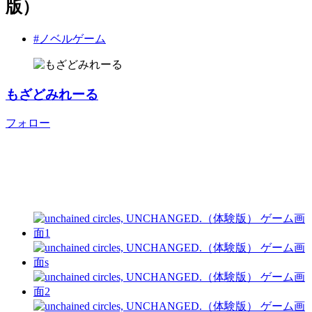
版）
#ノベルゲーム
もざどみれーる
フォロー