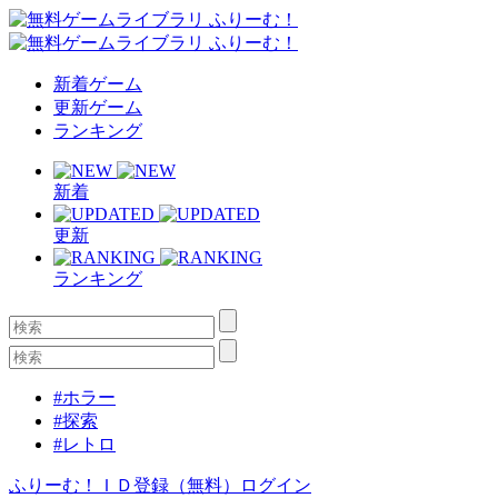
新着ゲーム
更新ゲーム
ランキング
新着
更新
ランキング
#ホラー
#探索
#レトロ
ふりーむ！ＩＤ登録（無料）
ログイン