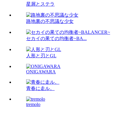
星屑とステラ
路地裏の不思議な少女
セカイの果ての均衡者~BA...
人形と刃とGL
ONIGAWARA
青春に走ル。
tremolo