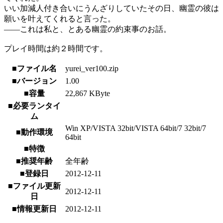
いい加減人付き合いにうんざりしていたその日、幽霊の彼は
願いを叶えてくれると言った。
――これは私と、とある幽霊の約束事のお話。
プレイ時間は約２時間です。
■ファイル名
yurei_ver100.zip
■バージョン
1.00
■容量
22,867 KByte
■必要ランタイ
ム
Win XP/VISTA 32bit/VISTA 64bit/7 32bit/7
■動作環境
64bit
■特徴
■推奨年齢
全年齢
■登録日
2012-12-11
■ファイル更新
2012-12-11
日
■情報更新日
2012-12-11