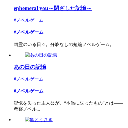
ephemeral you～閉ざした記憶～
#ノベルゲーム
#ノベルゲーム
幽霊のいる日々。分岐なしの短編ノベルゲーム。
あの日の記憶
#ノベルゲーム
#ノベルゲーム
記憶を失った主人公が、“本当に失ったもの”とは――
考察ノベル...