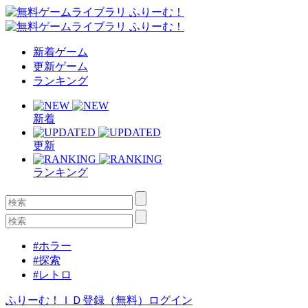
新着ゲーム
更新ゲーム
ランキング
新着
更新
ランキング
#ホラー
#探索
#レトロ
ふりーむ！ＩＤ登録（無料）
ログイン