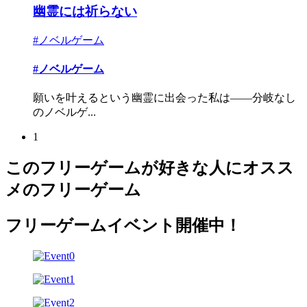
幽霊には祈らない
#ノベルゲーム
#ノベルゲーム
願いを叶えるという幽霊に出会った私は――分岐なし
のノベルゲ...
1
このフリーゲームが好きな人にオスス
メのフリーゲーム
フリーゲームイベント開催中！