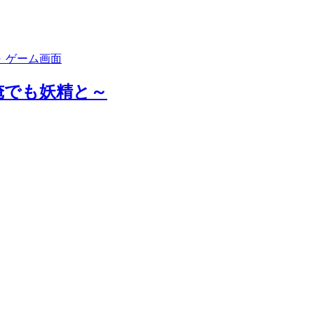
俺でも妖精と～