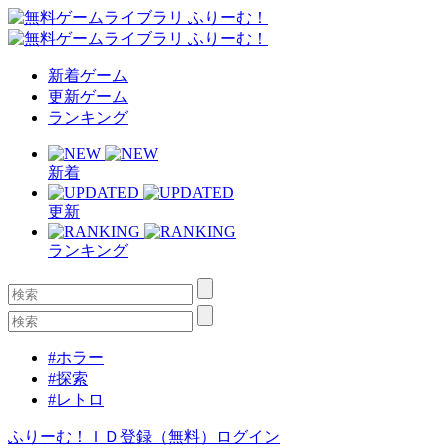
新着ゲーム
更新ゲーム
ランキング
新着
更新
ランキング
#ホラー
#探索
#レトロ
ふりーむ！ＩＤ登録（無料）
ログイン