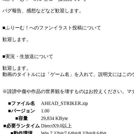
バグ報告、感想などなど歓迎します。
■ふりーむ！へのファンイラスト投稿について
歓迎します。
■実況・生放送について
歓迎します。
動画のタイトルには「ゲーム名」を入れて、説明文にはこのゲ
※誹謗中傷や作品の世界観を壊すものはお控えください。マ
■ファイル名
AHEAD_STRIKER.zip
■バージョン
1.00
■容量
29,834 KByte
■必要ランタイム
DirectX9.0以上
■動作環境
Win 7 32bit/7 64bit/8 32bit/8 64bit