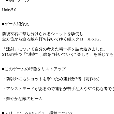
■制作ツール
Unity5.0
■ゲーム紹介文
前後左右に撃ち分けられるショットを駆使し
全方位から迫る敵を打ち砕いてゆく縦スクロールSTG。
「連射」について自分の考えた精一杯を詰め込みました。
STGの持つ「"連射" し敵を "砕いていく" 楽しさ」を感じ
■このゲームの特徴をリストアップ
・前以外にもショットを撃つため連射数3倍（前作比）
・アシストモードがあるので連射が苦手な人やSTG初心者で
・鮮やかな敵のビーム
■ふりーむ！へのレビュー投稿について