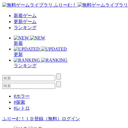
新着ゲーム
更新ゲーム
ランキング
新着
更新
ランキング
#ホラー
#探索
#レトロ
ふりーむ！ＩＤ登録（無料）
ログイン