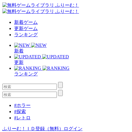
新着ゲーム
更新ゲーム
ランキング
新着
更新
ランキング
#ホラー
#探索
#レトロ
ふりーむ！ＩＤ登録（無料）
ログイン