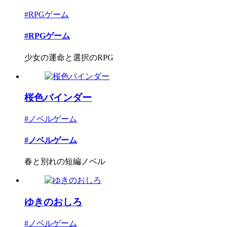
#RPGゲーム
#RPGゲーム
少女の運命と選択のRPG
桜色バインダー
#ノベルゲーム
#ノベルゲーム
春と別れの短編ノベル
ゆきのおしろ
#ノベルゲーム