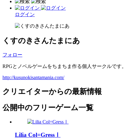
ログイン
くすのきさんたまにあ
フォロー
RPGとノベルゲームをちまちま作る個人サークルです。
http://kusunokisantamania.com/
クリエイターからの最新情報
公開中のフリーゲーム一覧
Lilia Col=GressⅠ