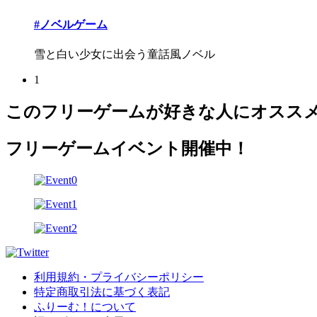
#ノベルゲーム
雪と白い少女に出会う童話風ノベル
1
このフリーゲームが好きな人にオスス
フリーゲームイベント開催中！
利用規約・プライバシーポリシー
特定商取引法に基づく表記
ふりーむ！について