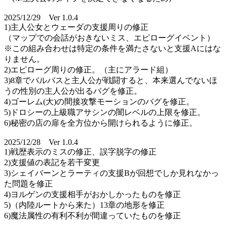
2025/12/29 Ver 1.0.4
1)主人公女とウェーダの支援周りの修正
（マップでの会話がおきないミス、エピローグイベント）
※この組み合わせは特定の条件を満たさないと支援Aにはな
りません。
2)エピローグ周りの修正。（主にアラード組）
3)8章でバルバスと主人公が戦闘すると、本来選んでないほ
うの性別の主人公が出るバグを修正。
4)ゴーレム(大)の間接攻撃モーションのバグを修正。
5)ドロシーの上級職アサシンの闇レベルの上限を修正。
6)秘密の店の扉を全方位から開けられるように修正。
2025/12/28 Ver 1.0.4
1)戦歴表示のミスの修正、誤字脱字の修正
2)支援値の表記を若干変更
3)シェイバーンとラーティの支援Bが回想でしか見れなかっ
た問題を修正
4)ヨルゲンの支援相手がおかしかったものを修正
5)（内陸ルートから来た）13章の地形を修正
6)魔法属性の有利不利が間違っていたものを修正