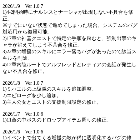
2026/1/9 Ver 1.0.7
1)4-2開始時にナルシスとナーシャが出現しない不具合を修
正。
※すでにいない状態で進めてしまった場合、システムのバグ
対応用から復帰可能。
2)17章の神器クエストで特定の手順を踏むと、強制出撃のキ
ャラが消えてしまう不具合を修正。
3)22章の増援のスキルにエラー落ちバグがあったので該当ス
キルを削除。
4)12章内陸ルートでアルフレッドとレティアの会話が発生し
ない不具合を修正。
2026/1/8 Ver 1.0.7
1)ミハエルの上級職のスキルを追加調整。
2)エピローグを少し追加。
3)主人公女とエストの支援制限設定の修正。
2026/1/7 Ver 1.0.6
1)11章の中ボスのドロップアイテム周りの修正。
2026/1/6 Ver 1.0.6
1)イベントで出てくる増援の敵が稀に透明化するバグの修