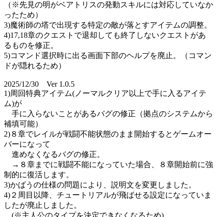
（※先見の明がベアトリスの発動スキルには対応していなか
ったため）
3)魔術師の塔で出現する特定の敵が落とすアイテムの調整。
4)17,18章のクエストで退却しても終了しないクエストがあ
るものを修正。
5)コマンド選択時に出る画面下部のヘルプを廃止。（コマン
ドが隠れるため）
2025/12/30 Ver 1.0.5
1)周回特典アイテム(ノーマルクリア以上で手に入るアイテ
ム)が
手に入らないことがあるバグの修正（拠点のシステムから
補填可能）
2)８章でレイルが戦闘不能状態のまま開始するとゲームオー
バーになって
進めなくなるバグの修正。
→８章までに戦闘不能になっていた場合、８章開始前に強
制的に復活します。
3)かばうの仕様の問題により、説明文を変更しました。
4)２周目以降、チュートリアルが飛ばせる設定になっていま
したが廃止しました。
(※主人公のタイプを決定できなくなるため)