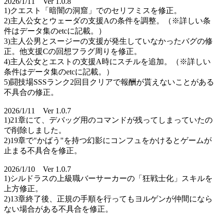
2026/1/11 Ver 1.0.8
1)クエスト「暗闇の洞窟」でのセリフミスを修正。
2)主人公女とウェーダの支援Aの条件を調整。（※詳しい条
件はデータ集のetcに記載。）
3)主人公男とスージーの支援が発生していなかったバグの修
正。他支援Cの回想フラグ周りを修正。
4)主人公女とエストの支援A時にスチルを追加。（※詳しい
条件はデータ集のetcに記載。）
5)闘技場SSSランク2回目クリアで報酬が貰えないことがある
不具合の修正。
2026/1/11 Ver 1.0.7
1)21章にて、デバッグ用のコマンドが残ってしまっていたの
で削除しました。
2)19章で"かばう"を持つ幻影にコンフュをかけるとゲームが
止まる不具合を修正。
2026/1/10 Ver 1.0.7
1)シルドラスの上級職バーサーカーの「狂戦士化」スキルを
上方修正。
2)13章終了後、正規の手順を行ってもヨルゲンが仲間になら
ない場合がある不具合を修正。