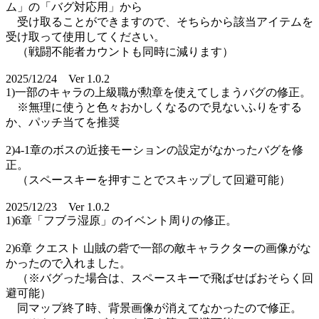
ム」の「バグ対応用」から
受け取ることができますので、そちらから該当アイテムを
受け取って使用してください。
（戦闘不能者カウントも同時に減ります）
2025/12/24 Ver 1.0.2
1)一部のキャラの上級職が勲章を使えてしまうバグの修正。
※無理に使うと色々おかしくなるので見ないふりをする
か、パッチ当てを推奨
2)4-1章のボスの近接モーションの設定がなかったバグを修
正。
（スペースキーを押すことでスキップして回避可能）
2025/12/23 Ver 1.0.2
1)6章「フブラ湿原」のイベント周りの修正。
2)6章 クエスト 山賊の砦で一部の敵キャラクターの画像がな
かったので入れました。
（※バグった場合は、スペースキーで飛ばせばおそらく回
避可能）
同マップ終了時、背景画像が消えてなかったので修正。