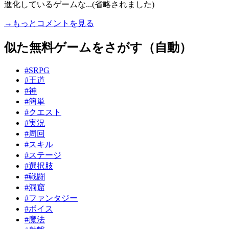
進化しているゲームな...(省略されました)
→もっとコメントを見る
似た無料ゲームをさがす（自動）
#SRPG
#王道
#神
#簡単
#クエスト
#実況
#周回
#スキル
#ステージ
#選択肢
#戦闘
#洞窟
#ファンタジー
#ボイス
#魔法