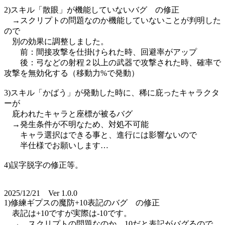
2)スキル「散眼」が機能していないバグ の修正
→スクリプトの問題なのか機能していないことが判明した
ので
別の効果に調整しました。
前：間接攻撃を仕掛けられた時、回避率がアップ
後：弓などの射程２以上の武器で攻撃された時、確率で
攻撃を無効化する（移動力%で発動）
3)スキル「かばう」が発動した時に、稀に庇ったキャラクタ
ーが
庇われたキャラと座標が被るバグ
→発生条件が不明なため、対処不可能
キャラ選択はできる事と、進行には影響ないので
半仕様でお願いします…
4)誤字脱字の修正等。
2025/12/21 Ver 1.0.0
1)修練ギプスの魔防+10表記のバグ の修正
表記は+10ですが実際は-10です。
→ スクリプトの問題なのか、10だと表記がバグるので