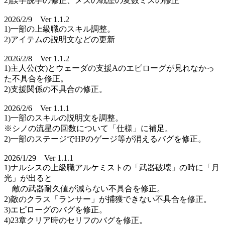
2)誤字脱字の修正、メズの戦歴の変数ミスの修正
2026/2/9 Ver 1.1.2
1)一部の上級職のスキル調整。
2)アイテムの説明文などの更新
2026/2/8 Ver 1.1.2
1)主人公(女)とウェーダの支援Aのエピローグが見れなかっ
た不具合を修正。
2)支援関係の不具合の修正。
2026/2/6 Ver 1.1.1
1)一部のスキルの説明文を調整。
※シノの流星の回数について「仕様」に補足。
2)一部のステージでHPのゲージ等が消えるバグを修正。
2026/1/29 Ver 1.1.1
1)ナルシスの上級職アルケミストの「武器破壊」の時に「月
光」が出ると
敵の武器耐久値が減らない不具合を修正。
2)敵のクラス「ランサー」が捕獲できない不具合を修正。
3)エピローグのバグを修正。
4)23章クリア時のセリフのバグを修正。