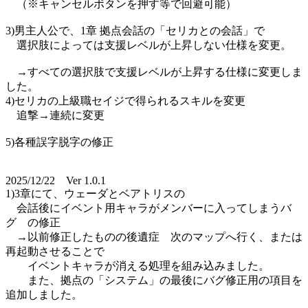
（※キャンセルボタンを押す等で回避可能）
3)男主人公で、1章 拠点会話の「セリカとの会話」で
選択肢によっては支援レベルが上昇しない仕様を変更。
→すべての選択肢で支援レベルが上昇する仕様に変更しま
した。
4)セリカの上級職セイジで得られるスキルを変更
追撃→連続に変更
5)各種誤字脱字の修正
2025/12/22 Ver 1.0.1
1)3章にて、ウェーダとベアトリスの
会話後にイベント用キャラがメンバーに入ってしまうバ
グ の修正
→以前修正したものの後遺症 次のマップへ行く、または
再起動させることで
イベントキャラが消える処理を組み込みました。
また、拠点の「システム」の最後にバグ修正用の項目を
追加しました。