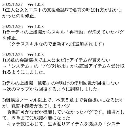
2025/12/27 Ver 1.0.3
1)主人公女とエストの支援会話Bで名前の呼ばれ方がおかし
かったのを修正。
2025/12/26 Ver 1.0.3
1)ラーティの上級職からスキル「再行動」が消えていたバグ
を修正。
（クラススキルなので更新すれば追加されます）
2025/12/25 Ver 1.0.3
1)16章の会話選択で主人公女だけアイテムが貰えない
→「システム」の「バグ対応用」から該当アイテムを受け取
れるようにしました。
2)テルの上級職「風狼」の早駆けの使用回数が回復しない
→次のマップから回復するように調整しました。
3)難易度ノーマル以上で、本来５章まで負傷扱いになるはず
が、戦闘不能者が出てしまうバグ
負傷許可がなぜか機能していなかったバグです。補填とし
て、５章までに戦闘不能になった
キャラ数に応じて、生き返りアイテムを拠点の「システ