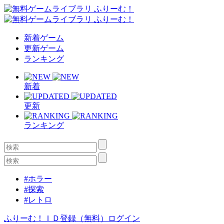
新着ゲーム
更新ゲーム
ランキング
新着
更新
ランキング
#ホラー
#探索
#レトロ
ふりーむ！ＩＤ登録（無料）
ログイン