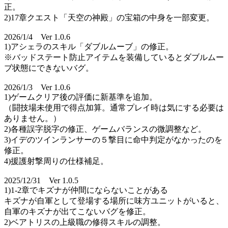
正。
2)17章クエスト「天空の神殿」の宝箱の中身を一部変更。
2026/1/4 Ver 1.0.6
1)アシェラのスキル「ダブルムーブ」の修正。
※バッドステート防止アイテムを装備しているとダブルムー
ブ状態にできないバグ。
2026/1/3 Ver 1.0.6
1)ゲームクリア後の評価に新基準を追加。
（闘技場未使用で得点加算。通常プレイ時は気にする必要は
ありません。）
2)各種誤字脱字の修正、ゲームバランスの微調整など。
3)イデのツインランサーの５撃目に命中判定がなかったのを
修正。
4)援護射撃周りの仕様補足。
2025/12/31 Ver 1.0.5
1)1-2章でキズナが仲間にならないことがある
キズナが自軍として登場する場所に味方ユニットがいると、
自軍のキズナが出てこないバグを修正。
2)ベアトリスの上級職の修得スキルの調整。