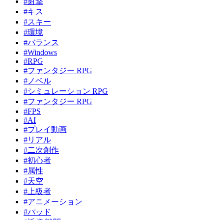
#射撃
#キス
#スキー
#環境
#バランス
#Windows
#RPG
#ファンタジー RPG
#ノベル
#シミュレーション RPG
#ファンタジー RPG
#FPS
#AI
#プレイ動画
#リアル
#二次創作
#初心者
#属性
#天空
#上級者
#アニメーション
#パッド