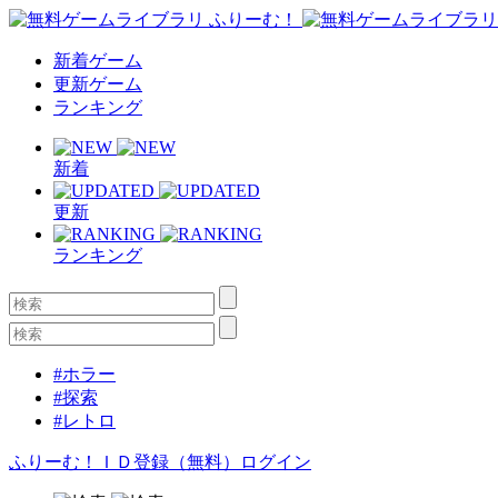
新着ゲーム
更新ゲーム
ランキング
新着
更新
ランキング
#ホラー
#探索
#レトロ
ふりーむ！ＩＤ登録（無料）
ログイン