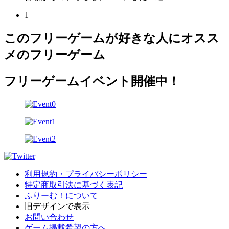
1
このフリーゲームが好きな人にオスス
メのフリーゲーム
フリーゲームイベント開催中！
利用規約・プライバシーポリシー
特定商取引法に基づく表記
ふりーむ！について
旧デザインで表示
お問い合わせ
ゲーム掲載希望の方へ