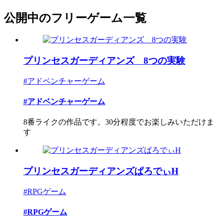
公開中のフリーゲーム一覧
プリンセスガーディアンズ 8つの実験
#アドベンチャーゲーム
#アドベンチャーゲーム
8番ライクの作品です。30分程度でお楽しみいただけま
す
プリンセスガーディアンズぱろでぃH
#RPGゲーム
#RPGゲーム