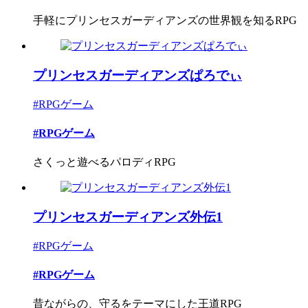
手軽にプリンセスガーディアンズの世界観を知るRPG
プリンセスガーディアンズぱろでぃ
#RPGゲーム
#RPGゲーム
さくっと遊べるパロディRPG
プリンセスガーディアンズ外伝1
#RPGゲーム
#RPGゲーム
昔ながらの、守るをテーマにした王道RPG