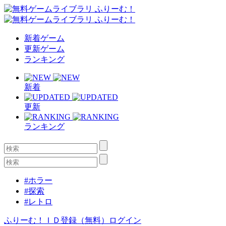
新着ゲーム
更新ゲーム
ランキング
新着
更新
ランキング
#ホラー
#探索
#レトロ
ふりーむ！ＩＤ登録（無料）
ログイン