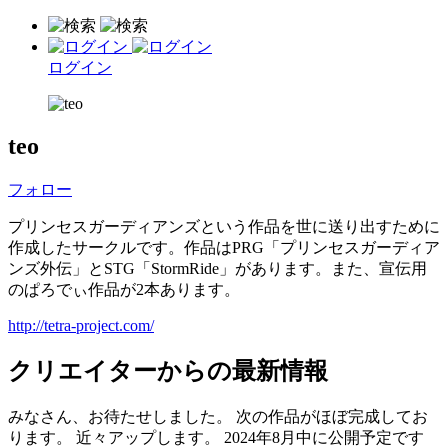
ログイン
teo
フォロー
プリンセスガーディアンズという作品を世に送り出すために
作成したサークルです。作品はPRG「プリンセスガーディア
ンズ外伝」とSTG「StormRide」があります。また、宣伝用
のぱろでぃ作品が2本あります。
http://tetra-project.com/
クリエイターからの最新情報
みなさん、お待たせしました。 次の作品がほぼ完成してお
ります。 近々アップします。 2024年8月中に公開予定です