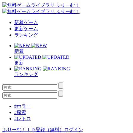
新着ゲーム
更新ゲーム
ランキング
新着
更新
ランキング
#ホラー
#探索
#レトロ
ふりーむ！ＩＤ登録（無料）
ログイン