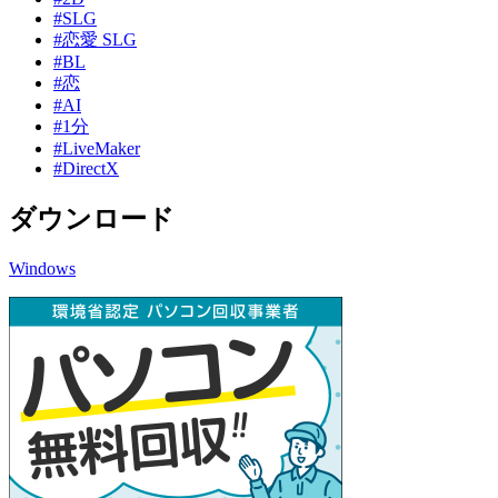
#SLG
#恋愛 SLG
#BL
#恋
#AI
#1分
#LiveMaker
#DirectX
ダウンロード
Windows