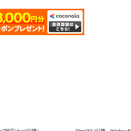
/7（Vista/7対応はver2以降） DirectX6.1以降、Windows