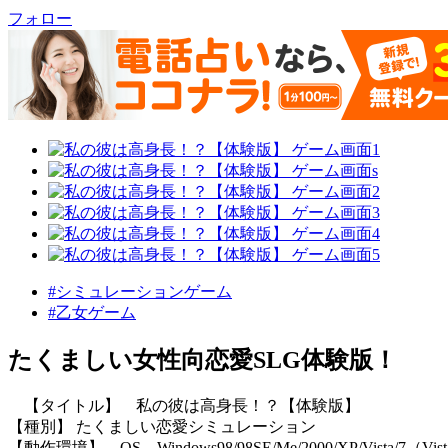
フォロー
#シミュレーションゲーム
#乙女ゲーム
たくましい女性向恋愛SLG体験版！
【タイトル】 私の彼は高身長！？【体験版】
【種別】 たくましい恋愛シミュレーション
【動作環境】 OS Windows98/98SE/Me/2000/XP/Vista