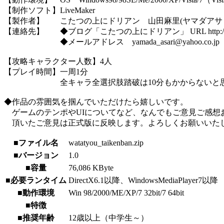
【制作ソフト】LiveMaker
【製作者】 こたつの上にドリアン 山田麻里(ヤマダアサ
【連絡先】 ◆ブログ「こたつの上にドリアン」 URL http:/
◆メールアドレス yamada_asari@yahoo.co.jp
【攻略キャラクター人数】4人
【プレイ時間】一周1分
全キャラ全選択肢踏破は10分もかからないと思
◆作品の雰囲気を掴んでいただけたら嬉しいです。
ゲームのテンポやUIについてなど、なんでもご意見ご感想
頂いたご意見は正式版に反映します。よろしくお願いいた
■ファイル名
watatyou_taikenban.zip
■バージョン
1.0
■容量
76,086 KByte
■必要ランタイム
DirectX6.1以降、WindowsMediaPlayer7以降
■動作環境
Win 98/2000/ME/XP/7 32bit/7 64bit
■特徴
■推奨年齢
12歳以上（中学生～）