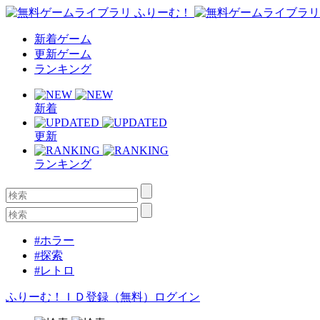
新着ゲーム
更新ゲーム
ランキング
新着
更新
ランキング
#ホラー
#探索
#レトロ
ふりーむ！ＩＤ登録（無料）
ログイン