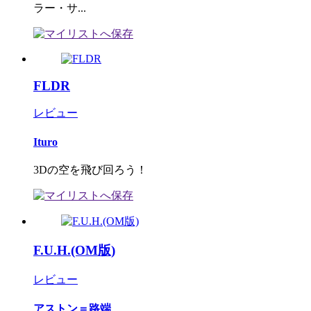
ラー・サ...
FLDR
レビュー
Ituro
3Dの空を飛び回ろう！
F.U.H.(OM版)
レビュー
アストン＝路端