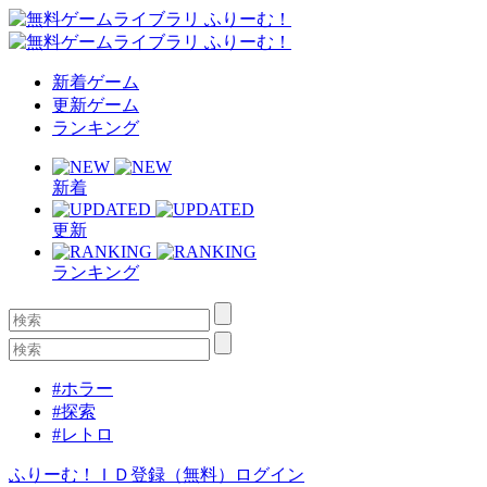
新着ゲーム
更新ゲーム
ランキング
新着
更新
ランキング
#ホラー
#探索
#レトロ
ふりーむ！ＩＤ登録（無料）
ログイン