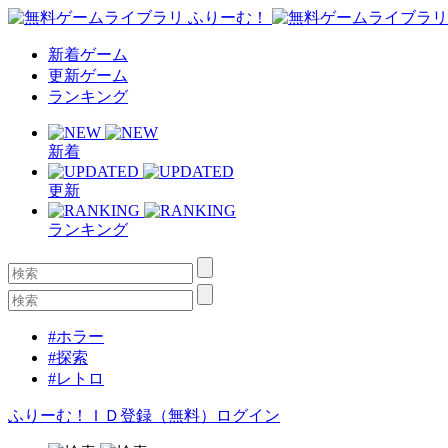
新着ゲーム
更新ゲーム
ランキング
新着
更新
ランキング
#ホラー
#探索
#レトロ
ふりーむ！ＩＤ登録（無料）
ログイン