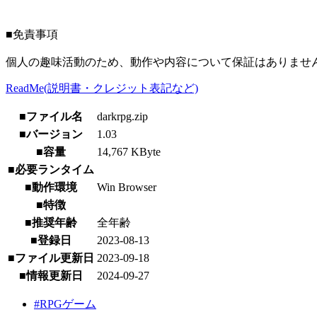
■免責事項
個人の趣味活動のため、動作や内容について保証はありませ
ReadMe(説明書・クレジット表記など)
■ファイル名
darkrpg.zip
■バージョン
1.03
■容量
14,767 KByte
■必要ランタイム
■動作環境
Win Browser
■特徴
■推奨年齢
全年齢
■登録日
2023-08-13
■ファイル更新日
2023-09-18
■情報更新日
2024-09-27
#RPGゲーム