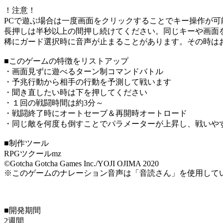
！注意！
PCで遊ぶ場合は一度画面をクリックすることでキー操作が可
長押しは半秒以上の間押し続けてください。同じキーや画面
稀にガード選択時に音声が止まることがあります。その時は
■このゲームの特徴をリストアップ
・画面見ずに遊べるターン制コマンドバトル
・予兆行動から相手の行動を予測して戦います
・聞き直したい時は下を押してください
・１回の戦闘時間は約3分～
・戦闘終了時にオートセーブ＆再開時オートロード
・同じ敵を何度も倒すことでパラメーターが上昇し、戦いや
■制作ツール
RPGツクールmz
©Gotcha Gotcha Games Inc./YOJI OJIMA 2020
※このゲームのナレーション音声は「音読さん」を使用して
■開発期間
2週間