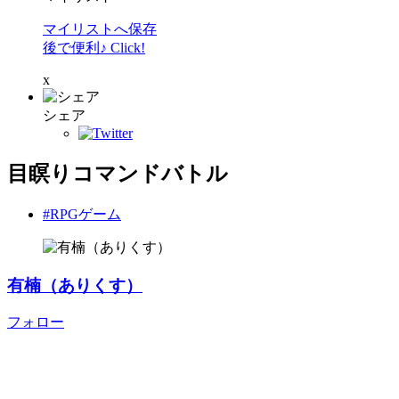
マイリストへ保存
後で便利♪ Click!
x
シェア
目瞑りコマンドバトル
#RPGゲーム
有楠（ありくす）
フォロー