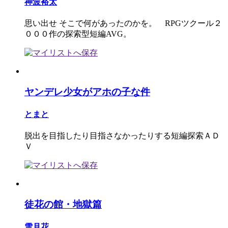
神波裕太
思い出せ そこで何があったのかを。 RPGツクール２
０００作の探索型短編AVG。
ヤンデレ少女がアホの子な件
とまと
脱出を目指したり目指さなかったりする短編探索ＡＤ
Ｖ
徒花の館・地獄篇
雪月花