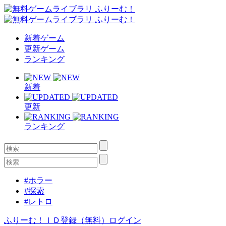
新着ゲーム
更新ゲーム
ランキング
新着
更新
ランキング
#ホラー
#探索
#レトロ
ふりーむ！ＩＤ登録（無料）
ログイン