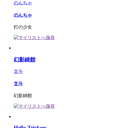
のんちゃ
のんちゃ
灯の少女
幻影綺館
文斗
文斗
幻影綺館
Hello Trickers