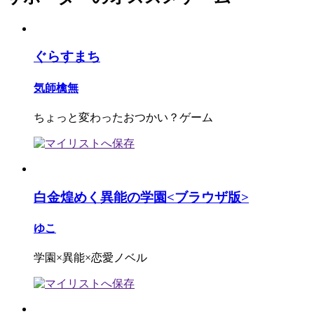
ぐらすまち
気師檎無
ちょっと変わったおつかい？ゲーム
白金煌めく異能の学園<ブラウザ版>
ゆこ
学園×異能×恋愛ノベル