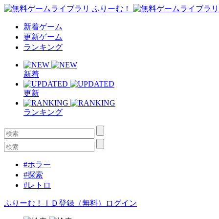
新着ゲーム
更新ゲーム
ランキング
新着
更新
ランキング
#ホラー
#探索
#レトロ
ふりーむ！ＩＤ登録（無料）
ログイン