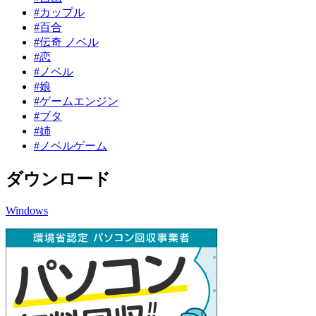
#カップル
#百合
#伝奇 ノベル
#恋
#ノベル
#娘
#ゲームエンジン
#ブタ
#姉
#ノベルゲーム
ダウンロード
Windows