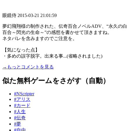
眼鏡侍
2015-03-21 21:01:59
夢幻飛翔様の制作された、伝奇百合ノベルADV、“永久の白
百合～閃光の生命～”の感想を書かせて頂きますね。
ネタバレを含みますのでご注意を。
【気になった点】
・多めの誤字脱字。出来る事...(省略されました)
→もっとコメントを見る
似た無料ゲームをさがす（自動）
#NScripter
#アリス
#カード
#人生
#伝奇
#夢
#自由