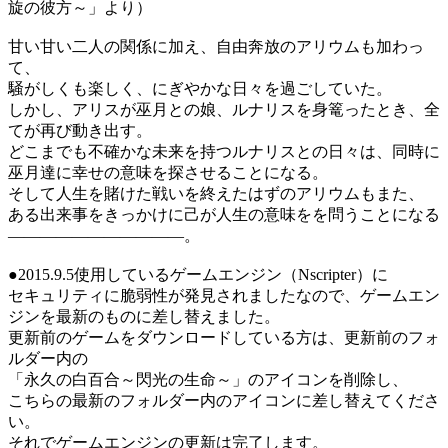
旋の彼方～」より）
甘い甘い二人の関係に加え、自由奔放のアリウムも加わっ
て、
騒がしくも楽しく、にぎやかな日々を過ごしていた。
しかし、アリスが巫月との娘、ルナリスを身篭ったとき、全
てが再び動き出す。
どこまでも不確かな未来を持つルナリスとの日々は、同時に
巫月達に幸せの意味を探させることになる。
そして人生を賭けた戦いを終えたはずのアリウムもまた、
ある出来事をきっかけに己が人生の意味をを問うことになる
―――――――――――。
●2015.9.5使用しているゲームエンジン（Nscripter）に
セキュリティに脆弱性が発見されましたなので、ゲームエン
ジンを最新のものに差し替えました。
更新前のゲームをダウンロードしている方は、更新前のフォ
ルダー内の
「永久の白百合～閃光の生命～」のアイコンを削除し、
こちらの最新のフォルダー内のアイコンに差し替えてくださ
い。
それでゲームエンジンの更新は完了します。