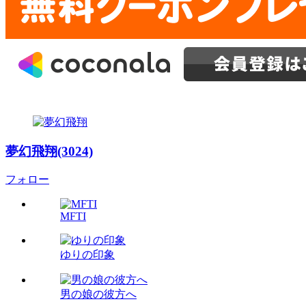
夢幻飛翔(3024)
フォロー
MFTI
ゆりの印象
男の娘の彼方へ