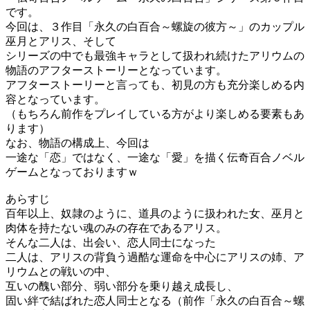
です。
今回は、３作目「永久の白百合～螺旋の彼方～」のカップル
巫月とアリス、そして
シリーズの中でも最強キャラとして扱われ続けたアリウムの
物語のアフターストーリーとなっています。
アフターストーリーと言っても、初見の方も充分楽しめる内
容となっています。
（もちろん前作をプレイしている方がより楽しめる要素もあ
ります）
なお、物語の構成上、今回は
一途な「恋」ではなく、一途な「愛」を描く伝奇百合ノベル
ゲームとなっておりますｗ
あらすじ
百年以上、奴隷のように、道具のように扱われた女、巫月と
肉体を持たない魂のみの存在であるアリス。
そんな二人は、出会い、恋人同士になった
二人は、アリスの背負う過酷な運命を中心にアリスの姉、ア
リウムとの戦いの中、
互いの醜い部分、弱い部分を乗り越え成長し、
固い絆で結ばれた恋人同士となる（前作「永久の白百合～螺