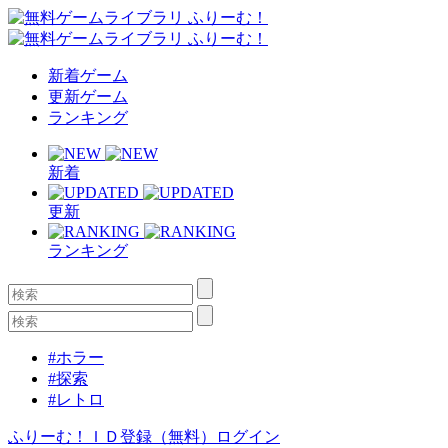
新着ゲーム
更新ゲーム
ランキング
新着
更新
ランキング
#ホラー
#探索
#レトロ
ふりーむ！ＩＤ登録（無料）
ログイン