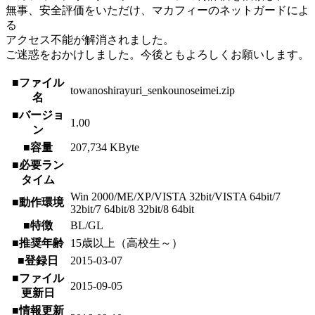
無事、安全評価をいただけ、マカフィーのネットガードによ
る
アクセス不能が解消されました。
ご迷惑をおかけしました。今後ともよろしくお願いします。
■ファイル
towanoshirayuri_senkounoseimei.zip
名
■バージョ
1.00
ン
■容量
207,734 KByte
■必要ラン
タイム
Win 2000/ME/XP/VISTA 32bit/VISTA 64bit/7
■動作環境
32bit/7 64bit/8 32bit/8 64bit
■特徴
BL/GL
■推奨年齢
15歳以上（高校生～）
■登録日
2015-03-07
■ファイル
2015-09-05
更新日
■情報更新