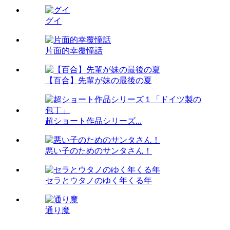
グイ
片面的幸覆憧話
【百合】先輩が妹の最後の夏
超ショート作品シリーズ...
悪い子のためのサンタさん！
セラとウタノのゆく年くる年
通り魔