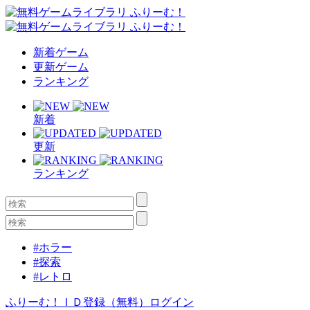
新着ゲーム
更新ゲーム
ランキング
新着
更新
ランキング
#ホラー
#探索
#レトロ
ふりーむ！ＩＤ登録（無料）
ログイン