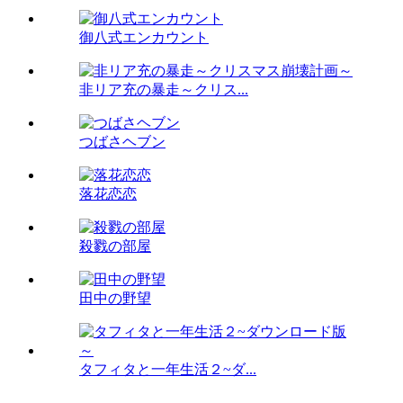
御八式エンカウント
非リア充の暴走～クリス...
つばさヘブン
落花恋恋
殺戮の部屋
田中の野望
タフィタと一年生活２~ダ...