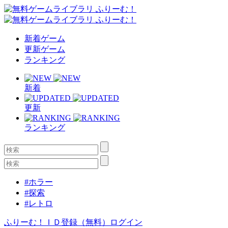
新着ゲーム
更新ゲーム
ランキング
新着
更新
ランキング
#ホラー
#探索
#レトロ
ふりーむ！ＩＤ登録（無料）
ログイン