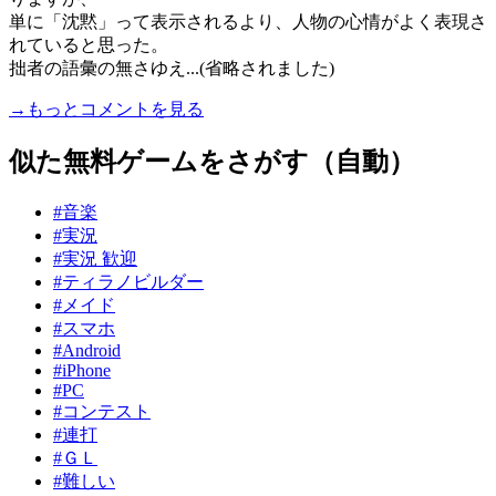
単に「沈黙」って表示されるより、人物の心情がよく表現さ
れていると思った。
拙者の語彙の無さゆえ...(省略されました)
→もっとコメントを見る
似た無料ゲームをさがす（自動）
#音楽
#実況
#実況 歓迎
#ティラノビルダー
#メイド
#スマホ
#Android
#iPhone
#PC
#コンテスト
#連打
#ＧＬ
#難しい