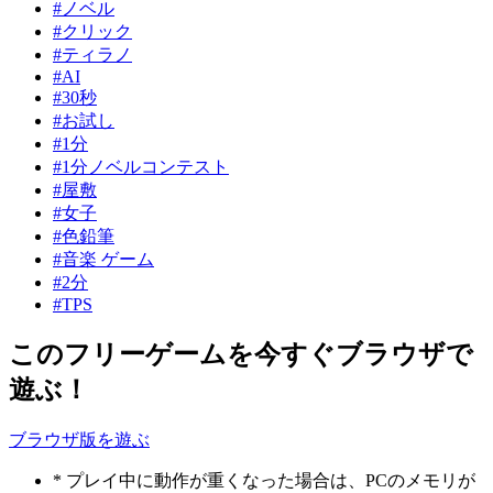
#ノベル
#クリック
#ティラノ
#AI
#30秒
#お試し
#1分
#1分ノベルコンテスト
#屋敷
#女子
#色鉛筆
#音楽 ゲーム
#2分
#TPS
このフリーゲームを今すぐブラウザで
遊ぶ！
ブラウザ版を遊ぶ
* プレイ中に動作が重くなった場合は、PCのメモリが