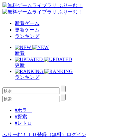
新着ゲーム
更新ゲーム
ランキング
新着
更新
ランキング
#ホラー
#探索
#レトロ
ふりーむ！ＩＤ登録（無料）
ログイン