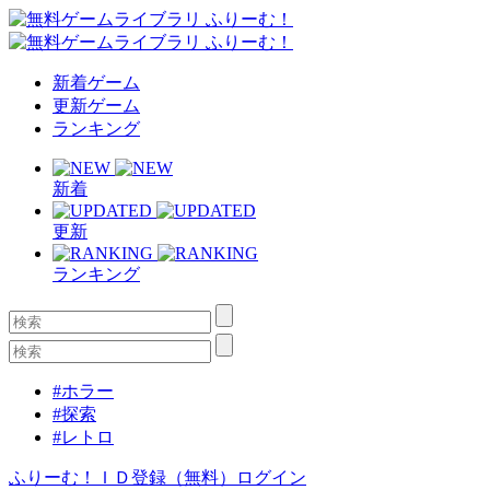
新着ゲーム
更新ゲーム
ランキング
新着
更新
ランキング
#ホラー
#探索
#レトロ
ふりーむ！ＩＤ登録（無料）
ログイン