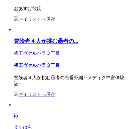
おあずけ彼氏
冒険者４人が挑む愚者の...
栖王ヴァルハラ３丁目
栖王ヴァルハラ３丁目
冒険者４人が挑む愚者の石番外編～メディク神官体験
記～
io
えすはら