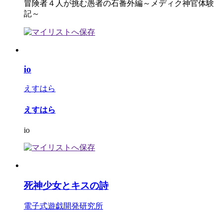
冒険者４人が挑む愚者の石番外編～メディク神官体験
記～
io
えすはら
えすはら
io
死神少女とキスの詩
電子式遊戯開発研究所