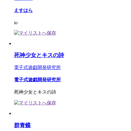
えすはら
io
死神少女とキスの詩
電子式遊戯開発研究所
電子式遊戯開発研究所
死神少女とキスの詩
群青蝶