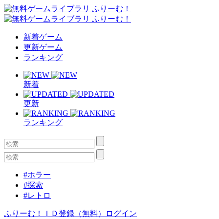
新着ゲーム
更新ゲーム
ランキング
新着
更新
ランキング
#ホラー
#探索
#レトロ
ふりーむ！ＩＤ登録（無料）
ログイン