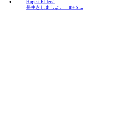
長生きしましよ。―the Sl...