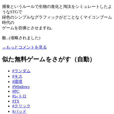
捕食というルールで生物の進化と淘汰をシミュレートしたよ
うなSTGで
緑色のシンプルなグラフィックがどことなくマイコンブーム
時代の
ゲームを彷彿とさせますね。
敵...(省略されました)
→もっとコメントを見る
似た無料ゲームをさがす（自動）
#ランダム
#キス
#環境
#Windows
#PC
#レトロ
#TS
#クリック
#パッド