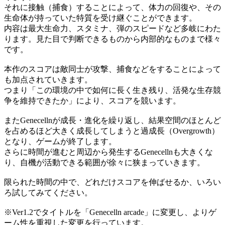
それに接触（捕食）することによって、体力の回復や、その
生命体が持っていた特質を受け継ぐことができます。
内容は最大生命力、スタミナ、弾のスピードなど多岐にわた
ります。見た目で判断できるものから内部的なものまで様々
です。
本作のスコアは敵同士が攻撃、捕食などをすることによって
も加点されていきます。
つまり「この環境の中で如何に長く生き残り、活発な生存競
争を維持できたか」により、スコアを競います。
またGenecellnが成長・進化を繰り返し、結果空間のほとんど
を占めるほど大きく成長してしまうと過成長（Overgrowth）
となり、ゲームが終了します。
さらに時間が進むと周辺から発生するGenecellnも大きくな
り、自機が活動できる範囲が徐々に狭まっていきます。
限られた時間の中で、どれだけスコアを伸ばせるか、いろい
ろ試してみてください。
※Ver1.2でタイトルを「Genecelln arcade」に変更し、よりゲ
ーム性を重視した変更を行っています。