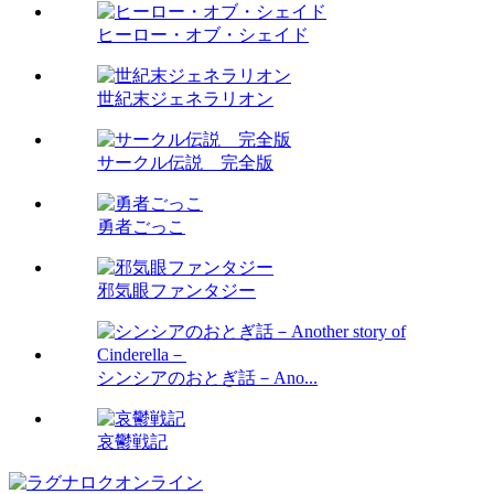
ヒーロー・オブ・シェイド
世紀末ジェネラリオン
サークル伝説 完全版
勇者ごっこ
邪気眼ファンタジー
シンシアのおとぎ話－Ano...
哀鬱戦記