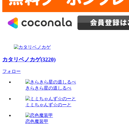
カタリベノカゲ(3220)
フォロー
きらきら星の道しるべ
ミミちゃんず☆のーと
恋色魔装甲