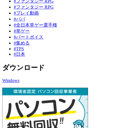
#ファンタジー RPG
#ファンタジー RPG
#プレイ動画
#パパ
#全日本草ゲー選手権
#草ゲー
#パートボイス
#集める
#TPS
#日本
ダウンロード
Windows