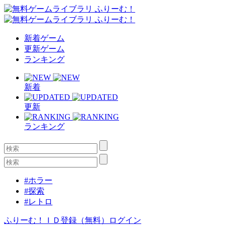
新着ゲーム
更新ゲーム
ランキング
新着
更新
ランキング
#ホラー
#探索
#レトロ
ふりーむ！ＩＤ登録（無料）
ログイン