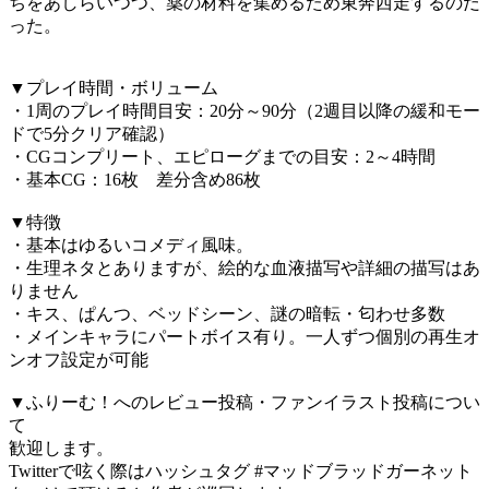
ちをあしらいつつ、薬の材料を集めるため東奔西走するのだ
った。
▼プレイ時間・ボリューム
・1周のプレイ時間目安：20分～90分（2週目以降の緩和モー
ドで5分クリア確認）
・CGコンプリート、エピローグまでの目安：2～4時間
・基本CG：16枚 差分含め86枚
▼特徴
・基本はゆるいコメディ風味。
・生理ネタとありますが、絵的な血液描写や詳細の描写はあ
りません
・キス、ぱんつ、ベッドシーン、謎の暗転・匂わせ多数
・メインキャラにパートボイス有り。一人ずつ個別の再生オ
ンオフ設定が可能
▼ふりーむ！へのレビュー投稿・ファンイラスト投稿につい
て
歓迎します。
Twitterで呟く際はハッシュタグ #マッドブラッドガーネット