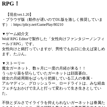
RPG！
【現在ver.1.20】
・ブラウザ版（動作が遅いのでDL版を激しく推奨していま
す）：https://plicy.net/GamePlay/80210
▼ゲーム紹介文
Wolf RPG Editorで製作した「女性向けファンタジーノンフィ
ールドRPG」です。
女性向けと銘打っていますが、男性でもお口に合えば楽しめ
ます。たぶん。
▼ストーリー
魔女ガーネット、数ヶ月に一度の月経が来る！！
うっかり薬を切らしていたガーネットは顔面蒼白。
彼女の月経周期をばっちり把握している三人の眷属・
アルマディン、グロッシュラー、ロードライトは、みな経血
フェチなおかげで主人と打って変わって生き生きとしてい
た。
不快とダルさでイライラを抑えられないガーネットは眷属た