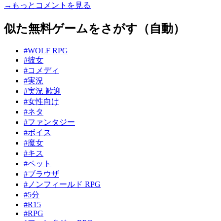
→もっとコメントを見る
似た無料ゲームをさがす（自動）
#WOLF RPG
#彼女
#コメディ
#実況
#実況 歓迎
#女性向け
#ネタ
#ファンタジー
#ボイス
#魔女
#キス
#ペット
#ブラウザ
#ノンフィールド RPG
#5分
#R15
#RPG