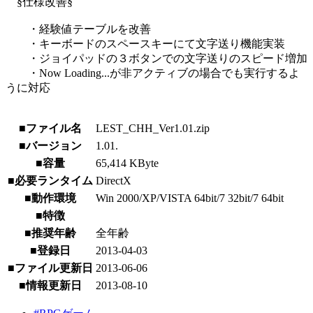
§仕様改善§
・経験値テーブルを改善
・キーボードのスペースキーにて文字送り機能実装
・ジョイパッドの３ボタンでの文字送りのスピード増加
・Now Loading...が非アクティブの場合でも実行するよ
うに対応
■ファイル名
LEST_CHH_Ver1.01.zip
■バージョン
1.01.
■容量
65,414 KByte
■必要ランタイム
DirectX
■動作環境
Win 2000/XP/VISTA 64bit/7 32bit/7 64bit
■特徴
■推奨年齢
全年齢
■登録日
2013-04-03
■ファイル更新日
2013-06-06
■情報更新日
2013-08-10