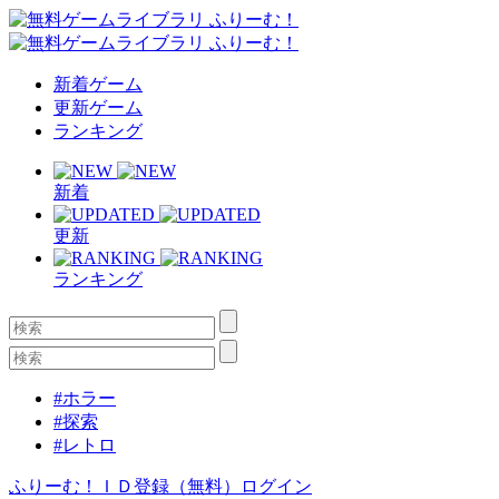
新着ゲーム
更新ゲーム
ランキング
新着
更新
ランキング
#ホラー
#探索
#レトロ
ふりーむ！ＩＤ登録（無料）
ログイン