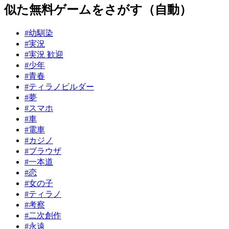
似た無料ゲームをさがす（自動）
#幼馴染
#実況
#実況 歓迎
#少年
#青春
#ティラノビルダー
#夢
#スマホ
#車
#電車
#カジノ
#ブラウザ
#一本道
#恋
#女の子
#ティラノ
#考察
#二次創作
#永遠