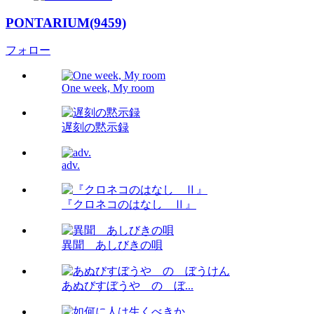
PONTARIUM(9459)
フォロー
One week, My room
遅刻の黙示録
adv.
『クロネコのはなし Ⅱ』
異聞 あしびきの唄
あぬびすぼうや の ぼ...