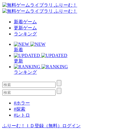
新着ゲーム
更新ゲーム
ランキング
新着
更新
ランキング
#ホラー
#探索
#レトロ
ふりーむ！ＩＤ登録（無料）
ログイン