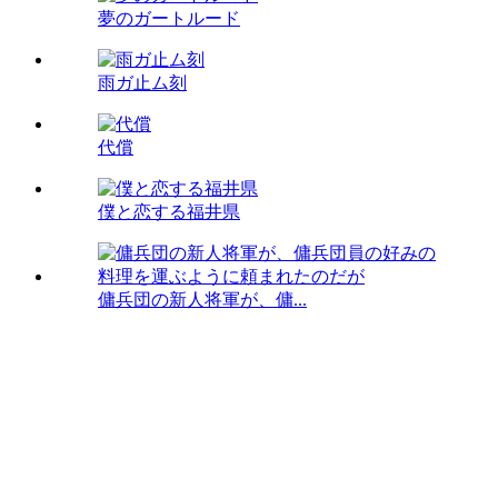
夢のガートルード
雨ガ止ム刻
代償
僕と恋する福井県
傭兵団の新人将軍が、傭...